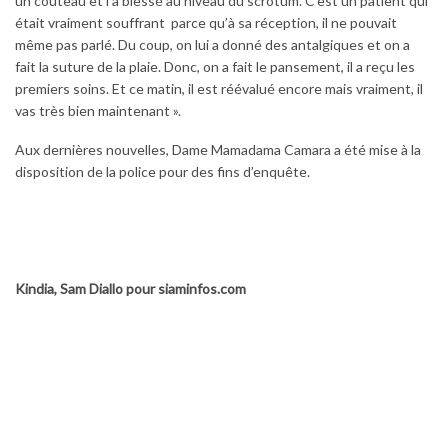
un couteau et l’a blessé au niveau du scrotum. C’est un patient qui
était vraiment souffrant parce qu’à sa réception, il ne pouvait
même pas parlé. Du coup, on lui a donné des antalgiques et on a
fait la suture de la plaie. Donc, on a fait le pansement, il a reçu les
premiers soins. Et ce matin, il est réévalué encore mais vraiment, il
vas très bien maintenant ».
Aux dernières nouvelles, Dame Mamadama Camara a été mise à la
disposition de la police pour des fins d’enquête.
Kindia, Sam Diallo pour siaminfos.com