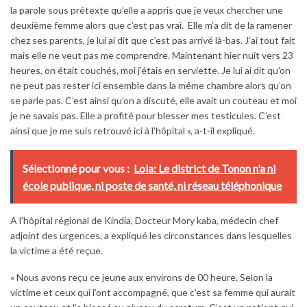
la parole sous prétexte qu’elle a appris que je veux chercher une
deuxième femme alors que c’est pas vrai. Elle m’a dit de la ramener
chez ses parents, je lui ai dit que c’est pas arrivé là-bas. J’ai tout fait
mais elle ne veut pas me comprendre. Maintenant hier nuit vers 23
heures, on était couchés, moi j’étais en serviette. Je lui ai dit qu’on
ne peut pas rester ici ensemble dans la même chambre alors qu’on
se parle pas. C’est ainsi qu’on a discuté, elle avait un couteau et moi
je ne savais pas. Elle a profité pour blesser mes testicules. C’est
ainsi que je me suis retrouvé ici à l’hôpital », a-t-il expliqué.
Sélectionné pour vous :
Lola: Le district de Tonon n'a ni
école publique, ni poste de santé, ni réseau téléphonique
A l’hôpital régional de Kindia, Docteur Mory kaba, médecin chef
adjoint des urgences, a expliqué les circonstances dans lesquelles
la victime a été reçue.
« Nous avons reçu ce jeune aux environs de 00 heure. Selon la
victime et ceux qui l’ont accompagné, que c’est sa femme qui aurait