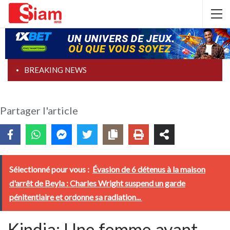
BREAKING NEWS
Partager l'article
Sélectionné pour vous :
Évasion de 6 détenus à la maison
d'arrêt de Beyla : Charles Wright suspend un garde
pénitentiaire et ordonne sa radiation...
Kindia: Une femme ayant