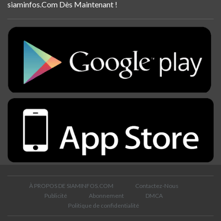
siaminfos.Com Dès Maintenant !
À PROPOS DE SIAMINFOS.COM
Contactez-Nous
Publicité
Abonnement
DMCA
Politique de confidentialité