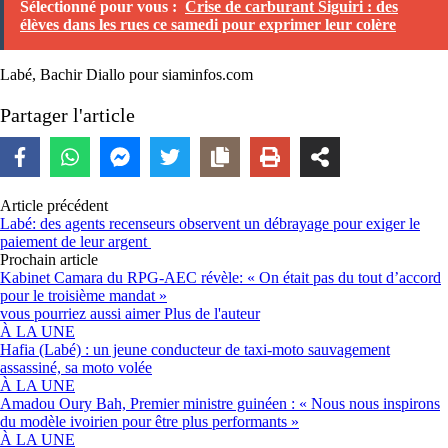
Sélectionné pour vous :
Crise de carburant Siguiri : des
élèves dans les rues ce samedi pour exprimer leur colère
Labé, Bachir Diallo pour siaminfos.com
Partager l'article
Article précédent
Labé: des agents recenseurs observent un débrayage pour exiger le
paiement de leur argent
Prochain article
Kabinet Camara du RPG-AEC révèle: « On était pas du tout d’accord
pour le troisième mandat »
vous pourriez aussi aimer
Plus de l'auteur
À LA UNE
Hafia (Labé) : un jeune conducteur de taxi-moto sauvagement
assassiné, sa moto volée
À LA UNE
Amadou Oury Bah, Premier ministre guinéen : « Nous nous inspirons
du modèle ivoirien pour être plus performants »
À LA UNE