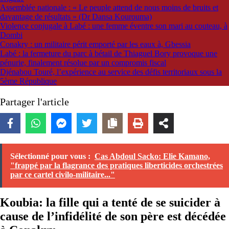
Assemblée nationale : « Le peuple attend de nous moins de bruits et
davantage de résultats » (Dr Dansa Kourouma)
Violence conjugale à Labé : une femme éventre son mari au couteau, à
Dombi
Conakry : un militaire périt emporté par les eaux à, Gbessia
Labé : la fermeture du parc à bétail de Thiaguel Bory provoque une
pénurie, finalement résolue par un compromis fiscal
Djénabou Touré, l’expérience au service des défis territoriaux sous la
5ème République
Partager l'article
Sélectionné pour vous :
Cas Abdoul Sacko: Elie Kamano,
"frappé par la flagrance des pratiques liberticides orchestrées
par ce cartel civilo-militaire..."
Koubia: la fille qui a tenté de se suicider à
cause de l’infidélité de son père est décédée