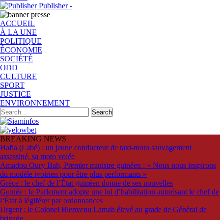
Publisher -
ACCUEIL
À LA UNE
POLITIQUE
ÉCONOMIE
SOCIÉTÉ
ODD
CULTURE
SPORT
JUSTICE
ENVIRONNEMENT
BREAKING NEWS
Hafia (Labé) : un jeune conducteur de taxi-moto sauvagement
assassiné, sa moto volée
Amadou Oury Bah, Premier ministre guinéen : « Nous nous inspirons
du modèle ivoirien pour être plus performants »
Grèce : le chef de l’État guinéen donne de ses nouvelles
Guinée : le Parlement adopte une loi d’habilitation autorisant le chef de
l’État à légiférer par ordonnances
Urgent : le Colonel Bienvenu Lamah élevé au grade de Général de
brigade