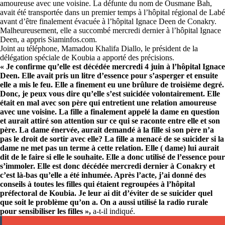
amoureuse avec une voisine. La défunte du nom de Ousmane Bah,
avait été transportée dans un premier temps à l’hôpital régional de Labé
avant d’être finalement évacuée à l’hôpital Ignace Deen de Conakry.
Malheureusement, elle a succombé mercredi dernier à l’hôpital Ignace
Deen, a appris Siaminfos.com.
Joint au téléphone, Mamadou Khalifa Diallo, le président de la
délégation spéciale de Koubia a apporté des précisions.
« Je confirme qu’elle est décédée mercredi 4 juin à l’hôpital Ignace
Deen. Elle avait pris un litre d’essence pour s’asperger et ensuite
elle a mis le feu. Elle a finement eu une brûlure de troisième degré.
Donc, je peux vous dire qu’elle s’est suicidée volontairement. Elle
était en mal avec son père qui entretient une relation amoureuse
avec une voisine. La fille a finalement appelé la dame en question
et aurait attiré son attention sur ce qui se raconte entre elle et son
père. La dame énervée, aurait demandé à la fille si son père n’a
pas le droit de sortir avec elle? La fille a menacé de se suicider si la
dame ne met pas un terme à cette relation. Elle ( dame) lui aurait
dit de le faire si elle le souhaite. Elle a donc utilisé de l’essence pour
s’immoler. Elle est donc décédée mercredi dernier à Conakry et
c’est là-bas qu’elle a été inhumée. Après l’acte, j’ai donné des
conseils à toutes les filles qui étaient regroupées à l’hôpital
préfectoral de Koubia. Je leur ai dit d’éviter de se suicider quel
que soit le problème qu’on a. On a aussi utilisé la radio rurale
pour sensibiliser les filles »,
a-t-il indiqué.