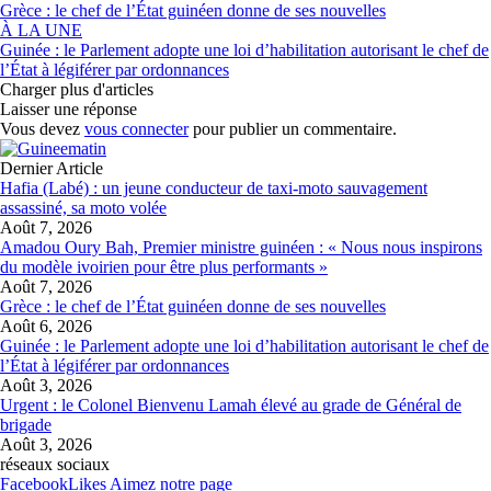
Grèce : le chef de l’État guinéen donne de ses nouvelles
À LA UNE
Guinée : le Parlement adopte une loi d’habilitation autorisant le chef de
l’État à légiférer par ordonnances
Charger plus d'articles
Laisser une réponse
Vous devez
vous connecter
pour publier un commentaire.
Dernier Article
Hafia (Labé) : un jeune conducteur de taxi-moto sauvagement
assassiné, sa moto volée
Août 7, 2026
Amadou Oury Bah, Premier ministre guinéen : « Nous nous inspirons
du modèle ivoirien pour être plus performants »
Août 7, 2026
Grèce : le chef de l’État guinéen donne de ses nouvelles
Août 6, 2026
Guinée : le Parlement adopte une loi d’habilitation autorisant le chef de
l’État à légiférer par ordonnances
Août 3, 2026
Urgent : le Colonel Bienvenu Lamah élevé au grade de Général de
brigade
Août 3, 2026
réseaux sociaux
Facebook
Likes
Aimez notre page