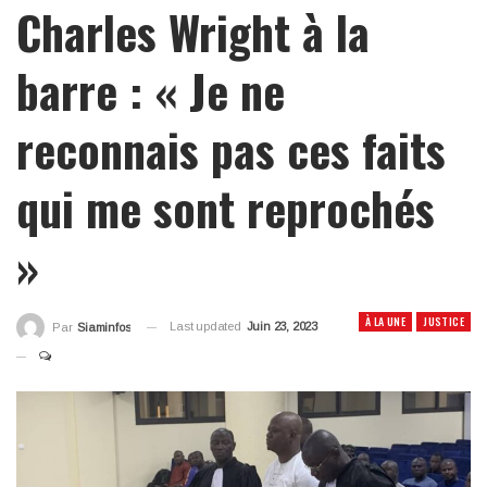
Charles Wright à la
barre : « Je ne
reconnais pas ces faits
qui me sont reprochés
»
À LA UNE
JUSTICE
Last updated
Juin 23, 2023
Par
Siaminfos