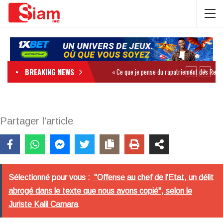
BREAKING NEWS
Partager l'article
Sélectionné pour vous :
"Offense au chef de l’Etat, un délit
abrogé dans le texte que nous avons copié", selon le
Juriste Kalil Camara