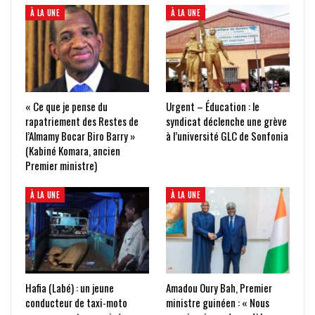
À LA UNE
À LA UNE
« Ce que je pense du
Urgent – Éducation : le
rapatriement des Restes de
syndicat déclenche une grève
l’Almamy Bocar Biro Barry »
à l’université GLC de Sonfonia
(Kabiné Komara, ancien
Premier ministre)
À LA UNE
À LA UNE
Hafia (Labé) : un jeune
Amadou Oury Bah, Premier
conducteur de taxi-moto
ministre guinéen : « Nous