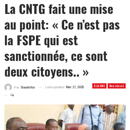
La CNTG fait une mise
au point: « Ce n’est pas
la FSPE qui est
sanctionnée, ce sont
deux citoyens.. »
À LA UNE
Non classé
Last updated
Mar 17, 2025
Par
Siaminfos