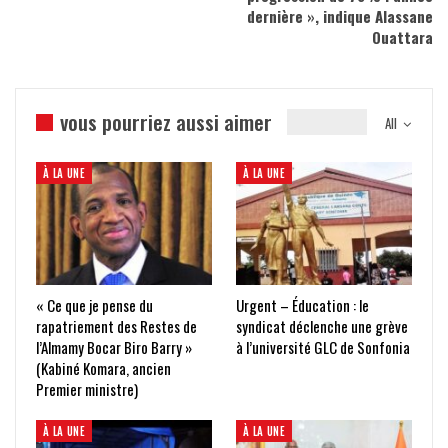
dernière », indique Alassane
Ouattara
vous pourriez aussi aimer
All
À LA UNE
À LA UNE
« Ce que je pense du
Urgent – Éducation : le
rapatriement des Restes de
syndicat déclenche une grève
l’Almamy Bocar Biro Barry »
à l’université GLC de Sonfonia
(Kabiné Komara, ancien
Premier ministre)
À LA UNE
À LA UNE