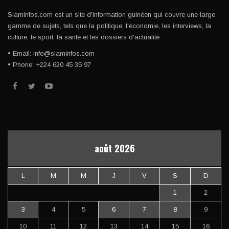
Siaminfos.com est un site d'information guinéen qui couvre une large
gamme de sujets, tels que la politique, l'économie, les interviews, la
culture, le sport, la santé et les dossiers d'actualité.
• Email: info@siaminfos.com
• Phone: +224 620 45 35 97
août 2026
L
M
M
J
V
S
D
1
2
3
4
5
6
7
8
9
10
11
12
13
14
15
16