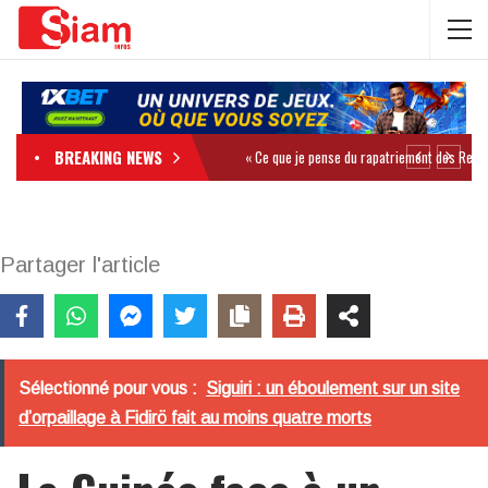
BREAKING NEWS
Partager l'article
Sélectionné pour vous :
Siguiri : un éboulement sur un site
d’orpaillage à Fidirö fait au moins quatre morts