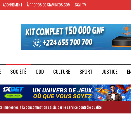
ABONNEMENT
À PROPOS DE SIAMINFOS.COM
CAVI TV
E
SOCIÉTÉ
ODD
CULTURE
SPORT
JUSTICE
E
ts impropres à la consommation saisis par le service contrôle qualité