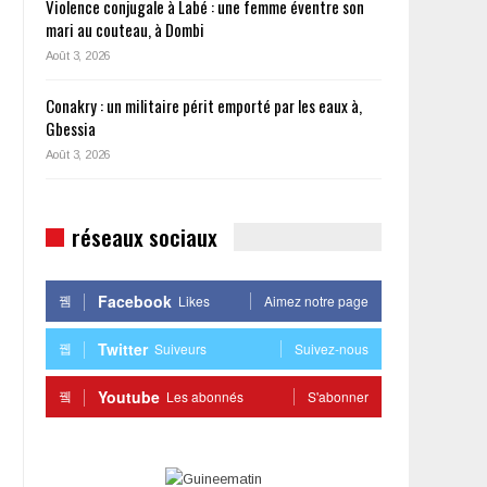
Violence conjugale à Labé : une femme éventre son
mari au couteau, à Dombi
Août 3, 2026
Conakry : un militaire périt emporté par les eaux à,
Gbessia
Août 3, 2026
réseaux sociaux
Facebook
Likes
Aimez notre page
Twitter
Suiveurs
Suivez-nous
Youtube
Les abonnés
S'abonner