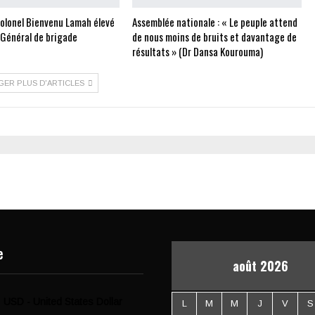
Colonel Bienvenu Lamah élevé
Assemblée nationale : « Le peuple attend
 Général de brigade
de nous moins de bruits et davantage de
résultats » (Dr Dansa Kourouma)
GER PLUS D'ARTICLES
e
août 2026
USD - United States Dollar
L
M
M
J
V
S