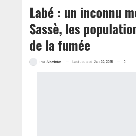
Labé : un inconnu me
Sassè, les populatio
de la fumée
Last updated
Jan 20, 2025
Par
Siaminfos