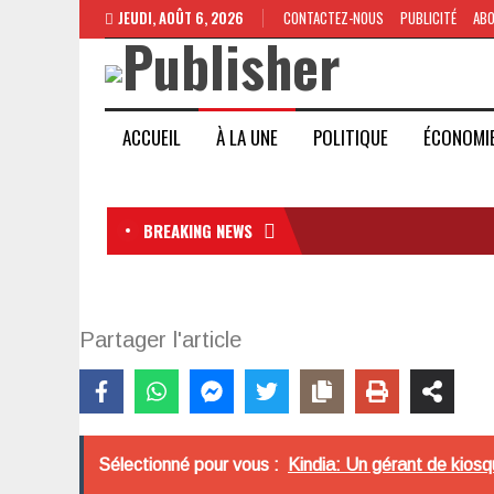
JEUDI, AOÛT 6, 2026
CONTACTEZ-NOUS
PUBLICITÉ
AB
ACCUEIL
À LA UNE
POLITIQUE
ÉCONOMI
BREAKING NEWS
Partager l'article
Sélectionné pour vous :
Kindia: Un gérant de kiosq