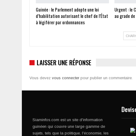
Guinée : le Parlement adopte une loi
Urgent : le 
d’habilitation autorisant le chef de l’État
au grade de
à légiférer par ordonnances
CHAR
LAISSER UNE RÉPONSE
Vous devez
vous connecter
pour publier un commentaire.
Devis
Siaminfos.com est un site d'information
guinéen qui couvre une large gamme de
sujets, tels que la politique, l'économie, les