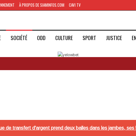
ONNEMENT
À PROPOS DE SIAMINFOS.COM
CAVI TV
E
SOCIÉTÉ
ODD
CULTURE
SPORT
JUSTICE
E
ue de transfert d'argent prend deux balles dans les jambes, ses 5