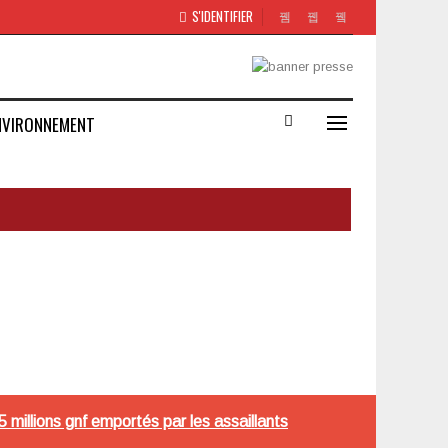
S'IDENTIFIER
NVIRONNEMENT
 millions gnf emportés par les assaillants