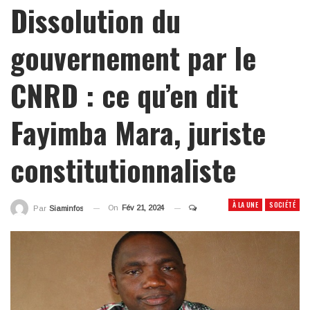
Dissolution du
gouvernement par le
CNRD : ce qu’en dit
Fayimba Mara, juriste
constitutionnaliste
À LA UNE
SOCIÉTÉ
On
Fév 21, 2024
Par
Siaminfos