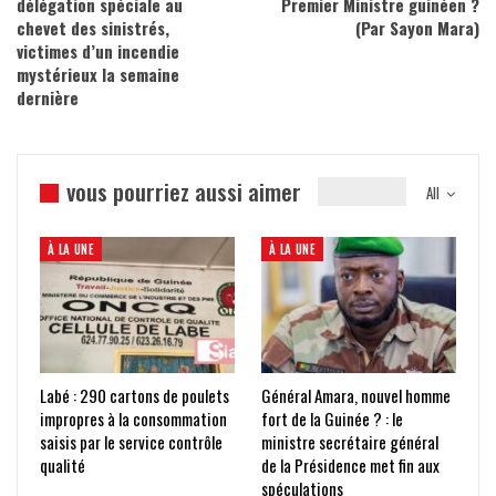
délégation spéciale au
Premier Ministre guinéen ?
chevet des sinistrés,
(Par Sayon Mara)
victimes d’un incendie
mystérieux la semaine
dernière
vous pourriez aussi aimer
All
À LA UNE
À LA UNE
Labé : 290 cartons de poulets
Général Amara, nouvel homme
impropres à la consommation
fort de la Guinée ? : le
saisis par le service contrôle
ministre secrétaire général
qualité
de la Présidence met fin aux
spéculations