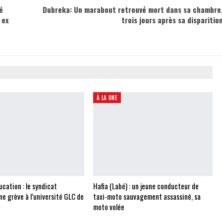
é
Dubreka: Un marabout retrouvé mort dans sa chambre
 ex
trois jours après sa disparitio
À LA UNE
cation : le syndicat
Hafia (Labé) : un jeune conducteur de
e grève à l’université GLC de
taxi-moto sauvagement assassiné, sa
moto volée