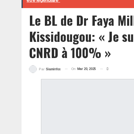
être légendaire"
Le BL de Dr Faya Mil
Kissidougou: « Je su
CNRD à 100% »
On
Mar 20, 2025
Par
Siaminfos