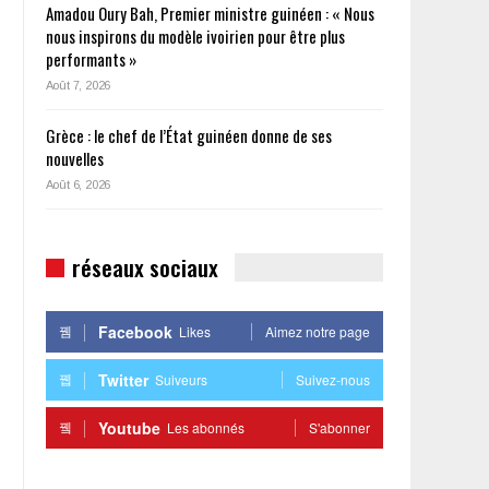
Amadou Oury Bah, Premier ministre guinéen : « Nous
nous inspirons du modèle ivoirien pour être plus
performants »
Août 7, 2026
Grèce : le chef de l’État guinéen donne de ses
nouvelles
Août 6, 2026
u
réseaux sociaux
Facebook
Likes
Aimez notre page
Twitter
Suiveurs
Suivez-nous
Youtube
Les abonnés
S'abonner