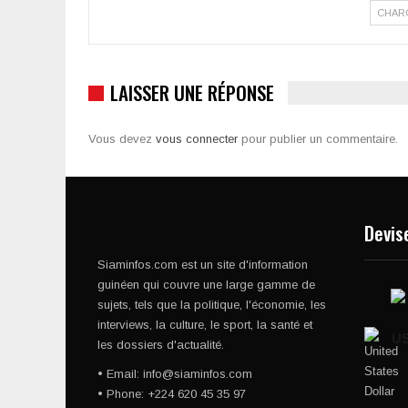
CHAR
LAISSER UNE RÉPONSE
Vous devez
vous connecter
pour publier un commentaire.
Devis
Siaminfos.com est un site d'information
guinéen qui couvre une large gamme de
sujets, tels que la politique, l'économie, les
interviews, la culture, le sport, la santé et
U
les dossiers d'actualité.
• Email: info@siaminfos.com
• Phone: +224 620 45 35 97