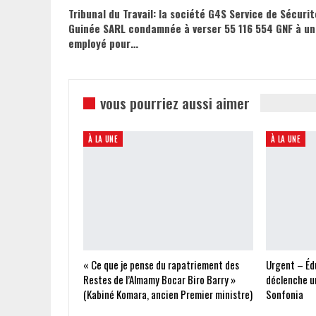
Tribunal du Travail: la société G4S Service de Sécurit
Guinée SARL condamnée à verser 55 116 554 GNF à un
employé pour…
vous pourriez aussi aimer
À LA UNE
À LA UNE
« Ce que je pense du rapatriement des
Urgent – Édu
Restes de l’Almamy Bocar Biro Barry »
déclenche un
(Kabiné Komara, ancien Premier ministre)
Sonfonia