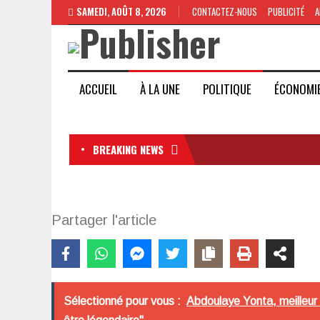
SAMEDI, AOÛT 8, 2026
CONTACTEZ-NOUS
PUBLICITÉ
A
ACCUEIL
À LA UNE
POLITIQUE
ÉCONOMI
BREAKING NEWS
Partager l'article
Sélectionné pour vous :
Abdoulaye Yonta, meilleur 