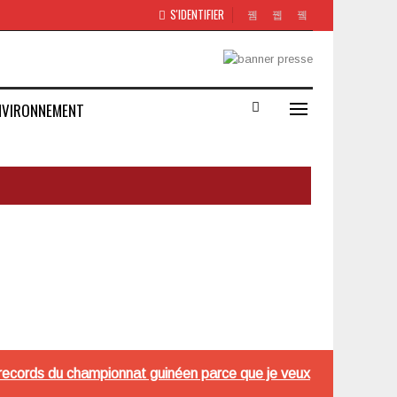
S'IDENTIFIER
NVIRONNEMENT
es records du championnat guinéen parce que je veux