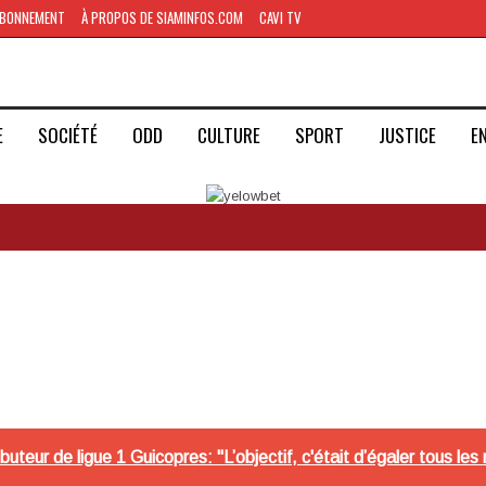
BONNEMENT
À PROPOS DE SIAMINFOS.COM
CAVI TV
E
SOCIÉTÉ
ODD
CULTURE
SPORT
JUSTICE
E
buteur de ligue 1 Guicopres: "L’objectif, c'était d’égaler tous l