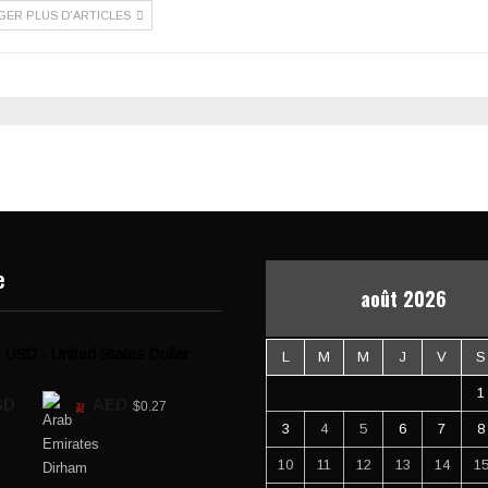
GER PLUS D'ARTICLES
e
août 2026
USD - United States Dollar
L
M
M
J
V
S
1
SD
AED
$0.27
3
4
5
6
7
8
10
11
12
13
14
1