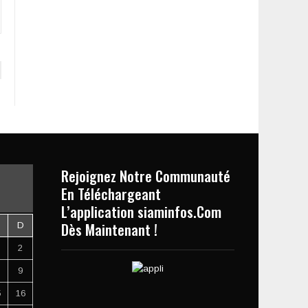
Rejoignez Notre Communauté
En Téléchargeant
L’application siaminfos.Com
Dès Maintenant !
D
2
9
5
16