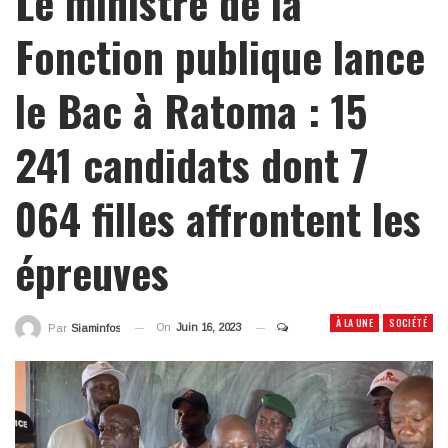
Le ministre de la
Fonction publique lance
le Bac à Ratoma : 15
241 candidats dont 7
064 filles affrontent les
épreuves
À LA UNE
SOCIÉTÉ
On
Juin 16, 2023
Par
Siaminfos