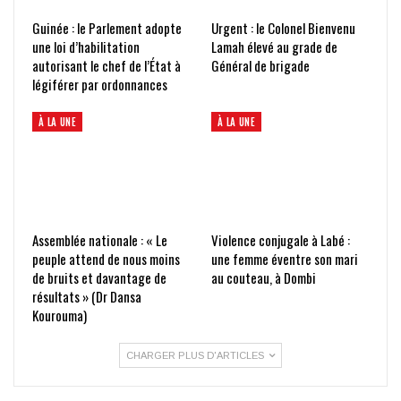
Guinée : le Parlement adopte
Urgent : le Colonel Bienvenu
une loi d’habilitation
Lamah élevé au grade de
autorisant le chef de l’État à
Général de brigade
légiférer par ordonnances
À LA UNE
À LA UNE
Assemblée nationale : « Le
Violence conjugale à Labé :
peuple attend de nous moins
une femme éventre son mari
de bruits et davantage de
au couteau, à Dombi
résultats » (Dr Dansa
Kourouma)
CHARGER PLUS D'ARTICLES