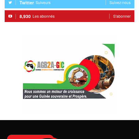
Twitter
Suiveurs
Suivez-nous
8,930
Les abonnés
S'abonner