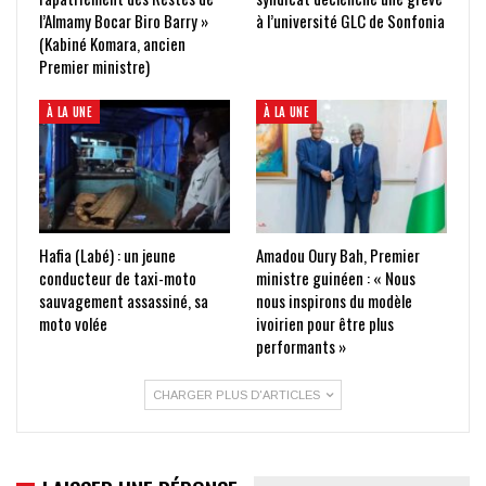
l’Almamy Bocar Biro Barry »
à l’université GLC de Sonfonia
(Kabiné Komara, ancien
Premier ministre)
À LA UNE
À LA UNE
Hafia (Labé) : un jeune
Amadou Oury Bah, Premier
conducteur de taxi-moto
ministre guinéen : « Nous
sauvagement assassiné, sa
nous inspirons du modèle
moto volée
ivoirien pour être plus
performants »
CHARGER PLUS D'ARTICLES