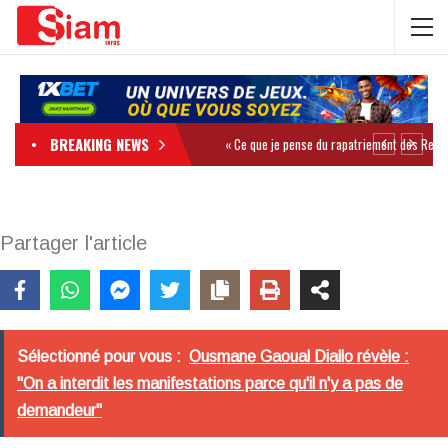
BREAKING NEWS
Partager l'article
Sélectionné pour vous :
Ousmane Gaoual Diallo révèle :
"On a interdit les manifestations parce qu'il n'y a pas de
demandeur"