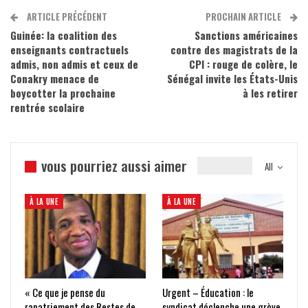
ARTICLE PRÉCÉDENT
PROCHAIN ARTICLE
Guinée: la coalition des
Sanctions américaines
enseignants contractuels
contre des magistrats de la
admis, non admis et ceux de
CPI : rouge de colère, le
Conakry menace de
Sénégal invite les États-Unis
boycotter la prochaine
à les retirer
rentrée scolaire
vous pourriez aussi aimer
All
À LA UNE
À LA UNE
« Ce que je pense du
Urgent – Éducation : le
rapatriement des Restes de
syndicat déclenche une grève