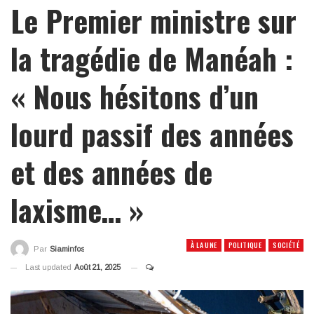
Le Premier ministre sur
la tragédie de Manéah :
« Nous hésitons d’un
lourd passif des années
et des années de
laxisme… »
À LA UNE
POLITIQUE
SOCIÉTÉ
Par
Siaminfos
Last updated
Août 21, 2025