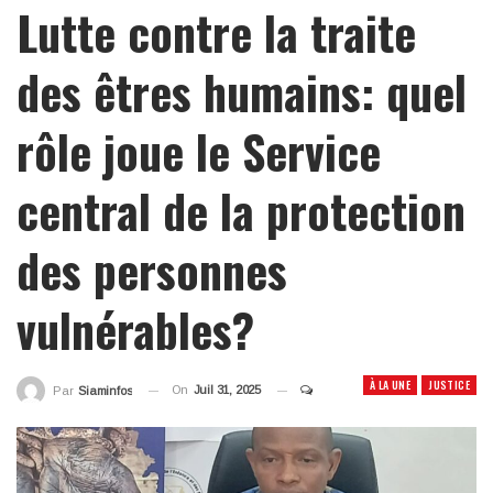
Lutte contre la traite
des êtres humains: quel
rôle joue le Service
central de la protection
des personnes
vulnérables?
À LA UNE
JUSTICE
On
Juil 31, 2025
Par
Siaminfos