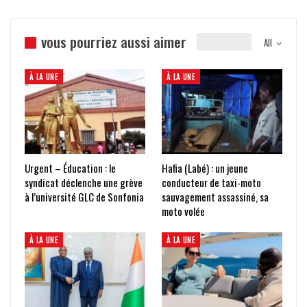
vous pourriez aussi aimer
All
À LA UNE
À LA UNE
Urgent – Éducation : le
Hafia (Labé) : un jeune
syndicat déclenche une grève
conducteur de taxi-moto
à l’université GLC de Sonfonia
sauvagement assassiné, sa
moto volée
À LA UNE
À LA UNE