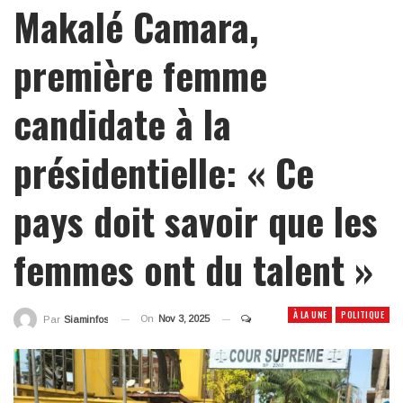
Makalé Camara,
première femme
candidate à la
présidentielle: « Ce
pays doit savoir que les
femmes ont du talent »
À LA UNE
POLITIQUE
On
Nov 3, 2025
Par
Siaminfos