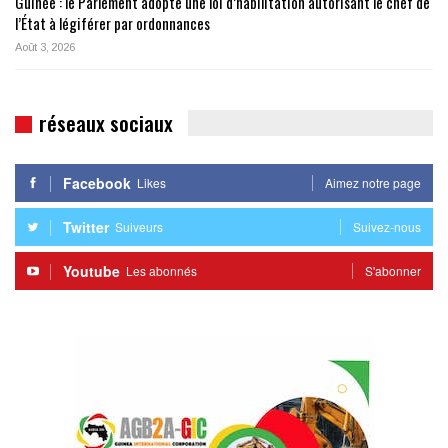
Guinée : le Parlement adopte une loi d’habilitation autorisant le chef de
l’État à légiférer par ordonnances
Août 3, 2026
réseaux sociaux
Facebook
Likes
Aimez notre page
Twitter
Suiveurs
Suivez-nous
Youtube
Les abonnés
S'abonner