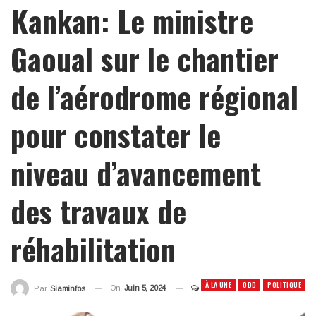
Kankan: Le ministre
Gaoual sur le chantier
de l’aérodrome régional
pour constater le
niveau d’avancement
des travaux de
réhabilitation
À LA UNE
ODD
POLITIQUE
On
Juin 5, 2024
Par
Siaminfos