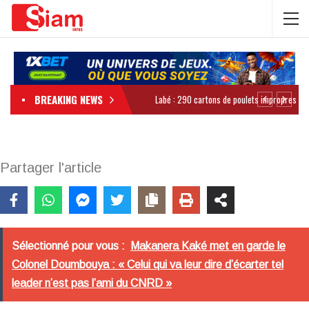
BREAKING NEWS
Partager l'article
Sélectionné pour vous :
Makanera Kaké met en garde le
Colonel Doumbouya : « Celui qui va leur dire d’écarter tel
leader n’est pas l’ami du CNRD »