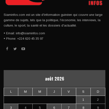
Siaminfos.com est un site d'information guinéen qui couvre une large
gamme de sujets, tels que la politique, l'économie, les interviews, la
culture, le sport, la santé et les dossiers d'actualité.
• Email: info@siaminfos.com
• Phone: +224 620 45 35 97
août 2026
L
M
M
J
V
S
D
1
2
3
4
5
6
7
8
9