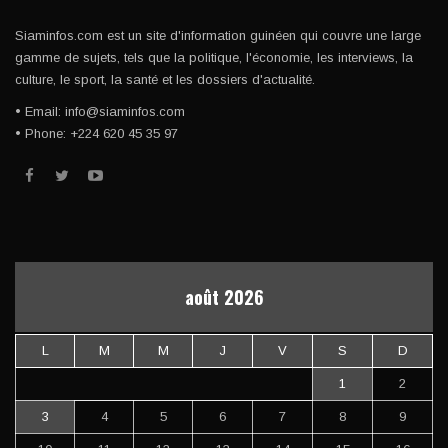
Siaminfos.com est un site d'information guinéen qui couvre une large
gamme de sujets, tels que la politique, l'économie, les interviews, la
culture, le sport, la santé et les dossiers d'actualité.
• Email: info@siaminfos.com
• Phone: +224 620 45 35 97
août 2026
L
M
M
J
V
S
D
1
2
3
4
5
6
7
8
9