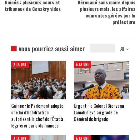
Guinée : plusieurs cours et
Kérouané sans maire depuis
tribunaux de Conakry vides
plusieurs mois, les affaires
courantes gérées par la
préfecture
vous pourriez aussi aimer
All
À LA UNE
À LA UNE
Guinée : le Parlement adopte
Urgent : le Colonel Bienvenu
une loi d’habilitation
Lamah élevé au grade de
autorisant le chef de l’État à
Général de brigade
légiférer par ordonnances
À LA UNE
À LA UNE