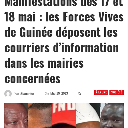
Manifestations des 17 et
18 mai : les Forces Vives
de Guinée déposent les
courriers d’information
dans les mairies
concernées
À LA UNE
SOCIÉTÉ
On
Mai 15, 2023
Par
Siaminfos