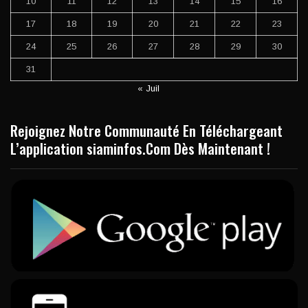
10
11
12
13
14
15
16
17
18
19
20
21
22
23
24
25
26
27
28
29
30
31
« Juil
Rejoignez Notre Communauté En Téléchargeant
L’application siaminfos.Com Dès Maintenant !