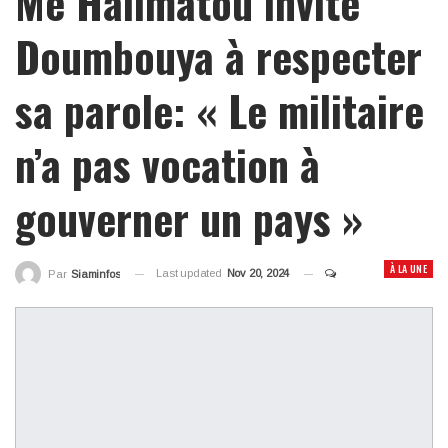
Me Halimatou invite
Doumbouya à respecter
sa parole: « Le militaire
n’a pas vocation à
gouverner un pays »
À LA UNE
Last updated
Nov 20, 2024
Par
Siaminfos