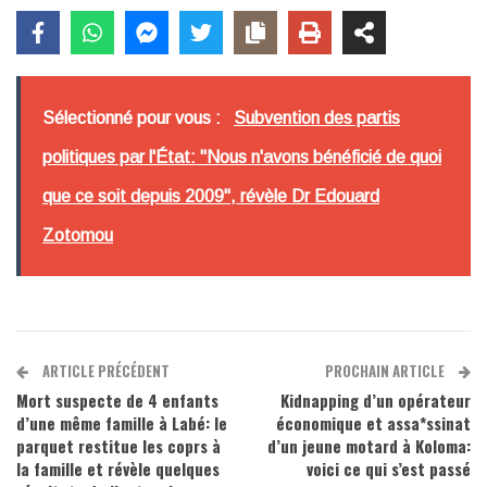
Sélectionné pour vous :
Subvention des partis
politiques par l'État: "Nous n'avons bénéficié de quoi
que ce soit depuis 2009", révèle Dr Edouard
Zotomou
ARTICLE PRÉCÉDENT
PROCHAIN ARTICLE
Mort suspecte de 4 enfants
Kidnapping d’un opérateur
d’une même famille à Labé: le
économique et assa*ssinat
parquet restitue les coprs à
d’un jeune motard à Koloma:
la famille et révèle quelques
voici ce qui s’est passé