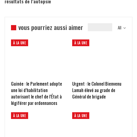
résultats de l’autopsie
vous pourriez aussi aimer
All
À LA UNE
À LA UNE
Guinée : le Parlement adopte
Urgent : le Colonel Bienvenu
une loi d’habilitation
Lamah élevé au grade de
autorisant le chef de l’État à
Général de brigade
légiférer par ordonnances
À LA UNE
À LA UNE