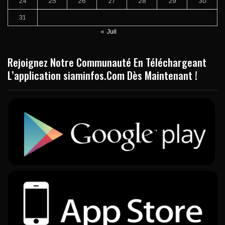
24
25
26
27
28
29
30
31
« Juil
Rejoignez Notre Communauté En Téléchargeant
L’application siaminfos.Com Dès Maintenant !