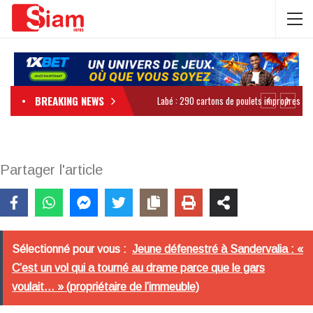
BREAKING NEWS
Partager l'article
Sélectionné pour vous :
Jeune défenestré à Sandervalia : «
C’est un vol qui a tourné au drame parce que le gars
voulait… » (propriétaire de l’immeuble)