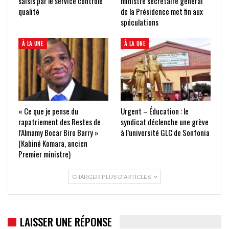
saisis par le service contrôle
ministre secrétaire général
qualité
de la Présidence met fin aux
spéculations
À LA UNE
À LA UNE
« Ce que je pense du
Urgent – Éducation : le
rapatriement des Restes de
syndicat déclenche une grève
l’Almamy Bocar Biro Barry »
à l’université GLC de Sonfonia
(Kabiné Komara, ancien
Premier ministre)
CHARGER PLUS D'ARTICLES
LAISSER UNE RÉPONSE