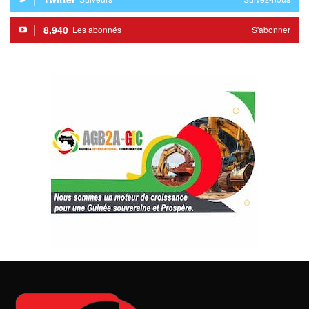
8,940
Les abonnés
S'abonner