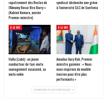
rapatriement des Restes de
syndicat déclenche une grève
l’Almamy Bocar Biro Barry »
à l’université GLC de Sonfonia
(Kabiné Komara, ancien
Premier ministre)
À LA UNE
À LA UNE
Hafia (Labé) : un jeune
Amadou Oury Bah, Premier
conducteur de taxi-moto
ministre guinéen : « Nous
sauvagement assassiné, sa
nous inspirons du modèle
moto volée
ivoirien pour être plus
performants »
CHARGER PLUS D'ARTICLES