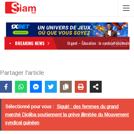
BREAKING NEWS
Partager l'article
Sélectionné pour vous :
Siguiri : des femmes du grand
marché Djoliba soutiennent la grève illimitée du Mouvement
syndical guinéen