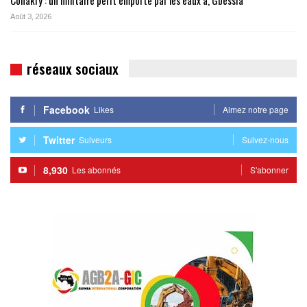
Conakry : un militaire périt emporté par les eaux à, Gbessia
Août 3, 2026
réseaux sociaux
Facebook
Likes
Aimez notre page
Twitter
Suiveurs
Suivez-nous
8,930
Les abonnés
S'abonner