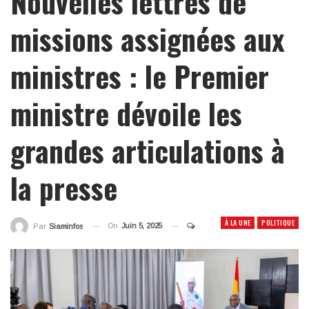
Nouvelles lettres de
missions assignées aux
ministres : le Premier
ministre dévoile les
grandes articulations à
la presse
À LA UNE
POLITIQUE
On
Juin 5, 2025
Par
Siaminfos