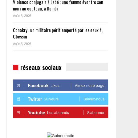
Violence conjugale à Labé : une femme éventre son
mari au couteau, à Dombi
Août 3, 2026
Conakry : un militaire périt emporté par les eaux à,
Gbessia
Août 3, 2026
réseaux sociaux
Facebook
Likes
Aimez notre page
Twitter
Suiveurs
Suivez-nous
Youtube
Les abonnés
S'abonner