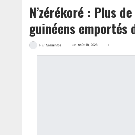
N’zérékoré : Plus de 
guinéens emportés d
On
Août 18, 2023
Par
Siaminfos