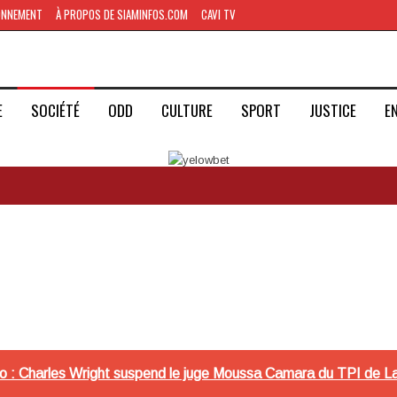
ONNEMENT
À PROPOS DE SIAMINFOS.COM
CAVI TV
E
SOCIÉTÉ
ODD
CULTURE
SPORT
JUSTICE
E
o : Charles Wright suspend le juge Moussa Camara du TPI de Lab