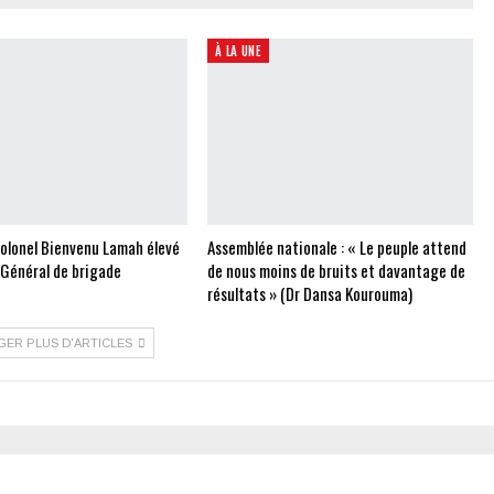
À LA UNE
Colonel Bienvenu Lamah élevé
Assemblée nationale : « Le peuple attend
 Général de brigade
de nous moins de bruits et davantage de
résultats » (Dr Dansa Kourouma)
GER PLUS D'ARTICLES