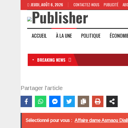
JEUDI, AOÛT 6, 2026
CONTACTEZ-NOUS
PUBLICITÉ
AB
ACCUEIL
À LA UNE
POLITIQUE
ÉCONOMI
BREAKING NEWS
Partager l'article
Sélectionné pour vous :
Affaire dame Asmaou Diall