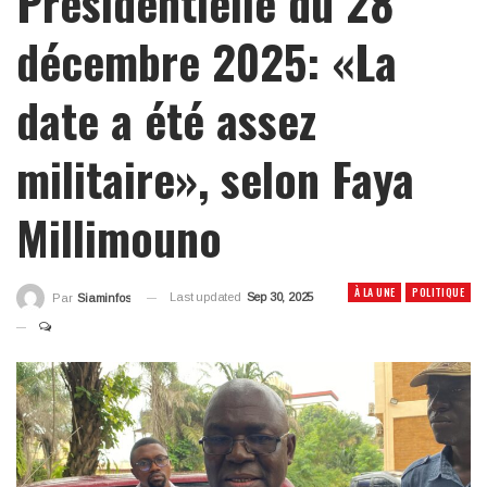
Présidentielle du 28
décembre 2025: «La
date a été assez
militaire», selon Faya
Millimouno
À LA UNE
POLITIQUE
Last updated
Sep 30, 2025
Par
Siaminfos