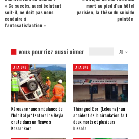
« Ce succès, aussi éclatant
mort au pied d’un hôtel
soit-il, ne doit pas nous
parisien, la thèse du suicide
conduire à
pointée
l’autosatisfaction »
vous pourriez aussi aimer
All
À LA UNE
À LA UNE
Kérouané : une ambulance de
Thianguel Bori (Lelouma) : un
l’hôpital préfectoral de Beyla
accident de la circulation fait
chute dans un fleuve à
deux morts et plusieurs
Kossankoro
blessés