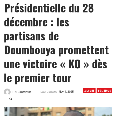
Présidentielle du 28
décembre : les
partisans de
Doumbouya promettent
une victoire « KO » dès
le premier tour
À LA UNE
POLITIQUE
Last updated
Nov 4, 2025
Par
Siaminfos