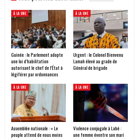
À LA UNE
À LA UNE
Guinée : le Parlement adopte
Urgent : le Colonel Bienvenu
une loi d’habilitation
Lamah élevé au grade de
autorisant le chef de l’État à
Général de brigade
légiférer par ordonnances
À LA UNE
À LA UNE
Assemblée nationale : « Le
Violence conjugale à Labé :
peuple attend de nous moins
une femme éventre son mari