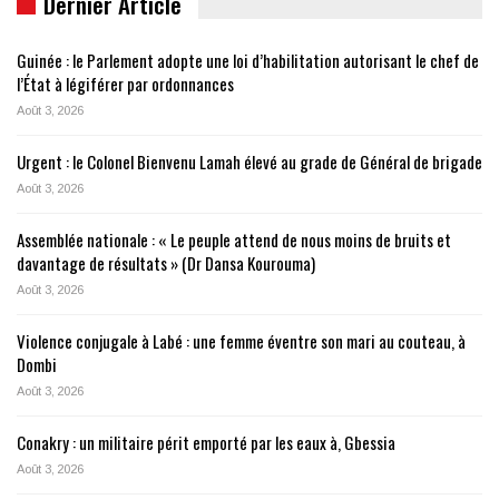
Dernier Article
Guinée : le Parlement adopte une loi d’habilitation autorisant le chef de
l’État à légiférer par ordonnances
Août 3, 2026
Urgent : le Colonel Bienvenu Lamah élevé au grade de Général de brigade
Août 3, 2026
Assemblée nationale : « Le peuple attend de nous moins de bruits et
davantage de résultats » (Dr Dansa Kourouma)
Août 3, 2026
Violence conjugale à Labé : une femme éventre son mari au couteau, à
Dombi
Août 3, 2026
Conakry : un militaire périt emporté par les eaux à, Gbessia
Août 3, 2026