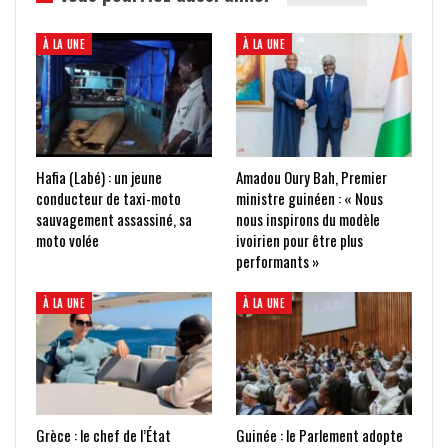
À LA UNE
À LA UNE
Hafia (Labé) : un jeune
Amadou Oury Bah, Premier
conducteur de taxi-moto
ministre guinéen : « Nous
sauvagement assassiné, sa
nous inspirons du modèle
moto volée
ivoirien pour être plus
performants »
À LA UNE
À LA UNE
Grèce : le chef de l’État
Guinée : le Parlement adopte