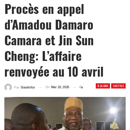
Procès en appel
d’Amadou Damaro
Camara et Jin Sun
Cheng: L’affaire
renvoyée au 10 avril
À LA UNE
JUSTICE
On
Mar 20, 2025
Par
Siaminfos