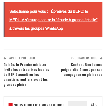
Sélectionné pour vous :
Épreuves du BEPC: le
MEPU-A s'insurge contre la "fraude à grande échelle"
à travers les groupes WhatsApp
ARTICLE PRÉCÉDENT
PROCHAIN ARTICLE
Guinée: le Premier ministre
Kankan : Une femme
invite les entreprises locales
poignardée à mort par son
de BTP à accélérer les
compagnon en pleine rue
chantiers routiers avant les
grandes pluies
vous pourriez aussi aimer
All