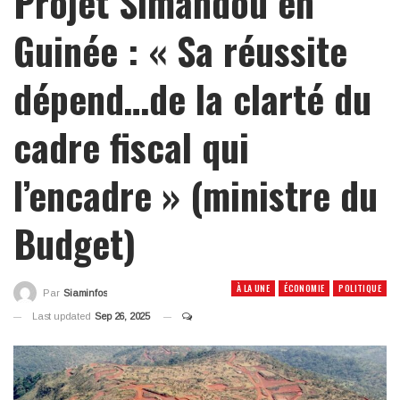
Projet Simandou en
Guinée : « Sa réussite
dépend…de la clarté du
cadre fiscal qui
l’encadre » (ministre du
Budget)
À LA UNE
ÉCONOMIE
POLITIQUE
Par
Siaminfos
Last updated
Sep 26, 2025