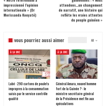
« Notre référendum a
guinéennes : « Nous
impressionné l’opinion
attendons…un changement
internationale » (Dr
de narratif, une histoire qui
Morissanda Kouyaté)
reflète les vraies attentes
du peuple guinéen »
vous pourriez aussi aimer
All
À LA UNE
À LA UNE
Labé : 290 cartons de poulets
Général Amara, nouvel homme
impropres à la consommation
fort de la Guinée ? : le
saisis par le service contrôle
ministre secrétaire général
qualité
de la Présidence met fin aux
spéculations