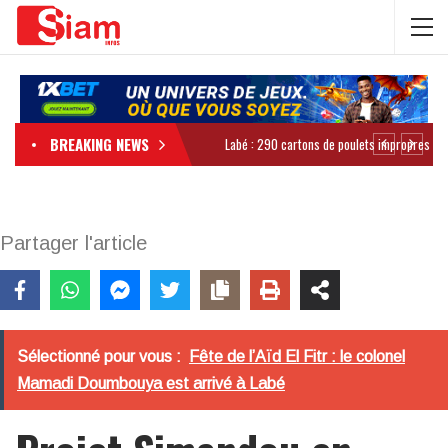
BREAKING NEWS
Partager l'article
Sélectionné pour vous :
Fête de l’Aïd El Fitr : le colonel
Mamadi Doumbouya est arrivé à Labé