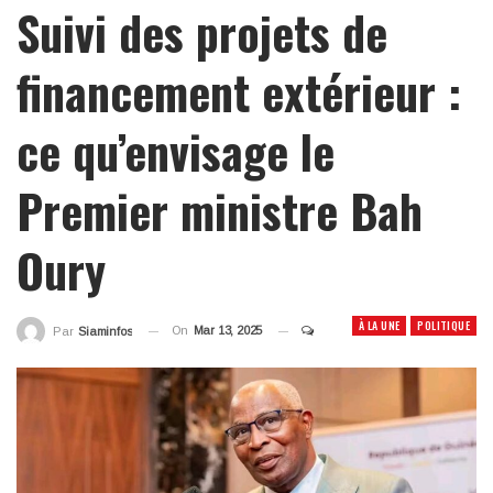
Suivi des projets de
financement extérieur :
ce qu’envisage le
Premier ministre Bah
Oury
À LA UNE
POLITIQUE
On
Mar 13, 2025
Par
Siaminfos