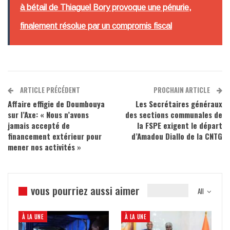
à bétail de Thiaguel Bory provoque une pénurie,
finalement résolue par un compromis fiscal
ARTICLE PRÉCÉDENT
PROCHAIN ARTICLE
Affaire effigie de Doumbouya
Les Secrétaires généraux
sur l’Axe: « Nous n’avons
des sections communales de
jamais accepté de
la FSPE exigent le départ
financement extérieur pour
d’Amadou Diallo de la CNTG
mener nos activités »
vous pourriez aussi aimer
All
À LA UNE
À LA UNE