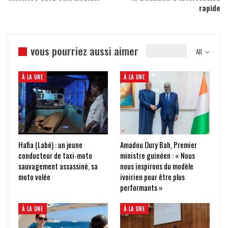
rapide
vous pourriez aussi aimer
All
À LA UNE
À LA UNE
Hafia (Labé) : un jeune
Amadou Oury Bah, Premier
conducteur de taxi-moto
ministre guinéen : « Nous
sauvagement assassiné, sa
nous inspirons du modèle
moto volée
ivoirien pour être plus
performants »
À LA UNE
À LA UNE