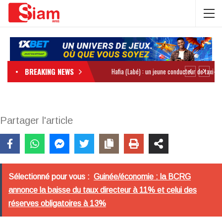
BREAKING NEWS
Partager l'article
Sélectionné pour vous :
Guinée/économie : la BCRG
annonce la baisse du taux directeur à 11% et celui des
réserves obligatoires à 13%