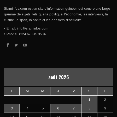
Siaminfos.com est un site d'information guinéen qui couvre une large
gamme de sujets, tels que la politique, l'économie, les interviews, la
culture, le sport, la santé et les dossiers d'actualité.
• Email: info@siaminfos.com
• Phone: +224 620 45 35 97
août 2026
L
M
M
J
V
S
D
1
2
3
4
5
6
7
8
9
10
11
12
13
14
15
16