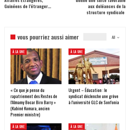
Guinéens de l’étranger…
aux doléances de la
structure syndicale
vous pourriez aussi aimer
All
À LA UNE
À LA UNE
« Ce que je pense du
Urgent – Éducation : le
rapatriement des Restes de
syndicat déclenche une grève
l’Almamy Bocar Biro Barry »
à l’université GLC de Sonfonia
(Kabiné Komara, ancien
Premier ministre)
À LA UNE
À LA UNE