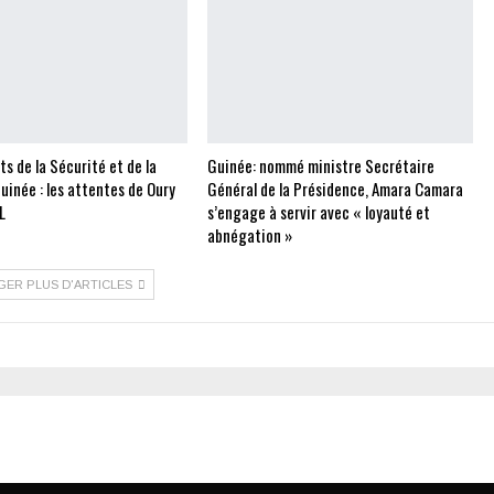
 de la Sécurité et de la
Guinée: nommé ministre Secrétaire
uinée : les attentes de Oury
Général de la Présidence, Amara Camara
L
s’engage à servir avec « loyauté et
abnégation »
GER PLUS D'ARTICLES