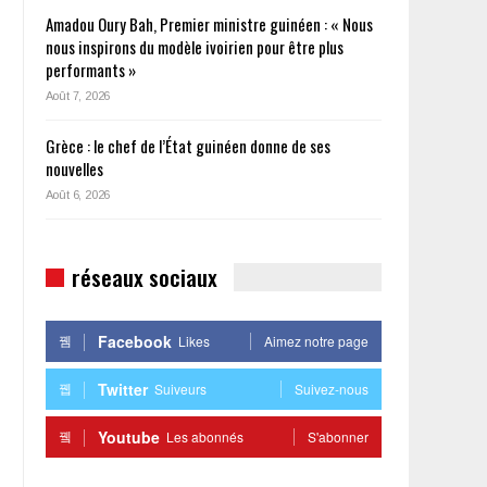
Amadou Oury Bah, Premier ministre guinéen : « Nous
nous inspirons du modèle ivoirien pour être plus
performants »
Août 7, 2026
Grèce : le chef de l’État guinéen donne de ses
nouvelles
Août 6, 2026
réseaux sociaux
Facebook
Likes
Aimez notre page
Twitter
Suiveurs
Suivez-nous
Youtube
Les abonnés
S'abonner