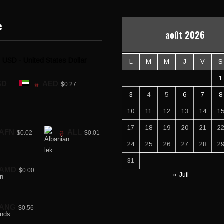
e
août 2026
USD - United States Dollar
L
M
M
J
V
S
1
SD
AED
$0.27
3
4
5
6
7
8
10
11
12
13
14
1
17
18
19
20
21
2
AFN
ALL
$0.02
$0.01
24
25
26
27
28
2
31
AMD
$0.00
« Juil
ANG
$0.56