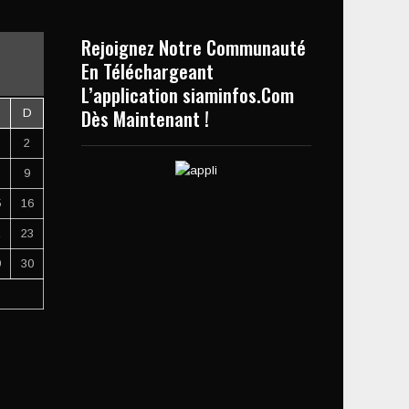
Rejoignez Notre Communauté
En Téléchargeant
L’application siaminfos.Com
Dès Maintenant !
D
2
9
5
16
2
23
9
30