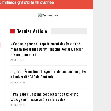
illiards gnf d'ici la fin d'année
Dernier Article
« Ce que je pense du rapatriement des Restes de
l’Almamy Bocar Biro Barry » (Kabiné Komara, ancien
Premier ministre)
Août 8, 2026
Urgent – Éducation : le syndicat déclenche une grève
à l’université GLC de Sonfonia
Août 7, 2026
Hafia (Labé) : un jeune conducteur de taxi-moto
sauvagement assassiné, sa moto volée
Août 7, 2026