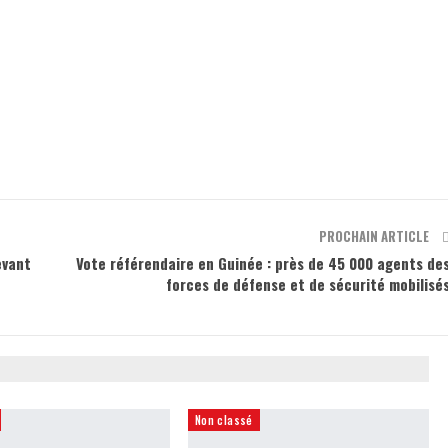
PROCHAIN ARTICLE
evant
Vote référendaire en Guinée : près de 45 000 agents de
forces de défense et de sécurité mobilisé
Non classé