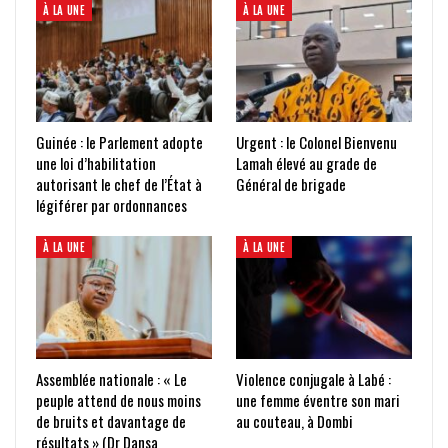
À LA UNE
À LA UNE
Guinée : le Parlement adopte
Urgent : le Colonel Bienvenu
une loi d’habilitation
Lamah élevé au grade de
autorisant le chef de l’État à
Général de brigade
légiférer par ordonnances
À LA UNE
À LA UNE
Assemblée nationale : « Le
Violence conjugale à Labé :
peuple attend de nous moins
une femme éventre son mari
de bruits et davantage de
au couteau, à Dombi
résultats » (Dr Dansa