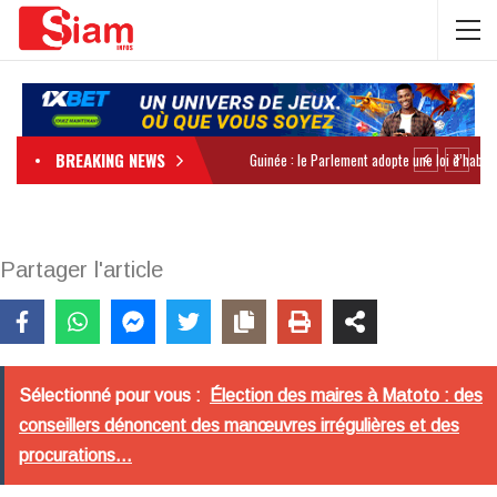
BREAKING NEWS
Partager l'article
Sélectionné pour vous :
Élection des maires à Matoto : des
conseillers dénoncent des manœuvres irrégulières et des
procurations…