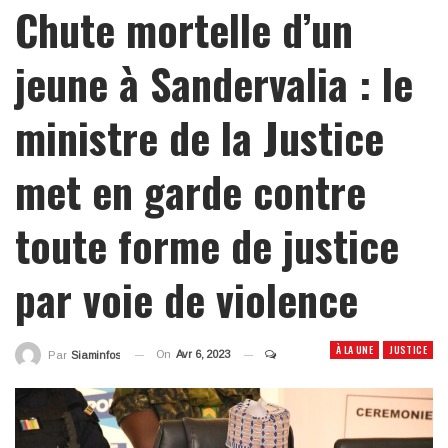
Chute mortelle d’un
jeune à Sandervalia : le
ministre de la Justice
met en garde contre
toute forme de justice
par voie de violence
À LA UNE
JUSTICE
On
Avr 6, 2023
Par
Siaminfos