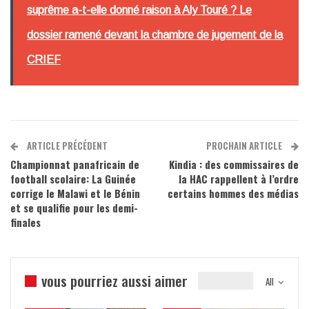
suprême a-t-elle donné raison à Aly Touré ? Le
dossier ramené devant la chambre de jugement de la
CRIEF
ARTICLE PRÉCÉDENT
PROCHAIN ARTICLE
Championnat panafricain de
Kindia : des commissaires de
football scolaire: La Guinée
la HAC rappellent à l’ordre
corrige le Malawi et le Bénin
certains hommes des médias
et se qualifie pour les demi-
finales
vous pourriez aussi aimer
All