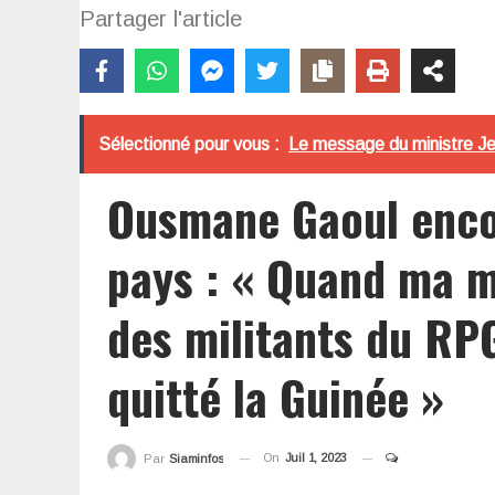
Partager l'article
Sélectionné pour vous :
Le message du ministre Jea
Ousmane Gaoul encou
pays : « Quand ma m
des militants du RPG
quitté la Guinée »
On
Juil 1, 2023
Par
Siaminfos