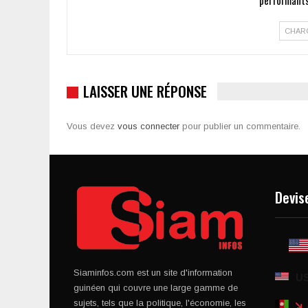
performants
CHAR
LAISSER UNE RÉPONSE
Vous devez
vous connecter
pour publier un commentaire.
Devis
Siaminfos.com est un site d'information
U
guinéen qui couvre une large gamme de
sujets, tels que la politique, l'économie, les