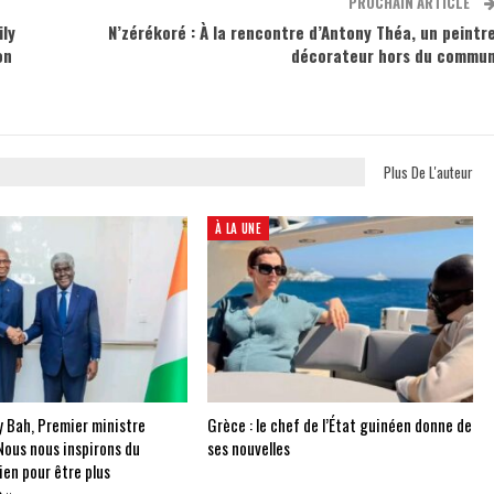
PROCHAIN ARTICLE
ily
N’zérékoré : À la rencontre d’Antony Théa, un peintr
on
décorateur hors du commu
Plus De L'auteur
À LA UNE
 Bah, Premier ministre
Grèce : le chef de l’État guinéen donne de
Nous nous inspirons du
ses nouvelles
ien pour être plus