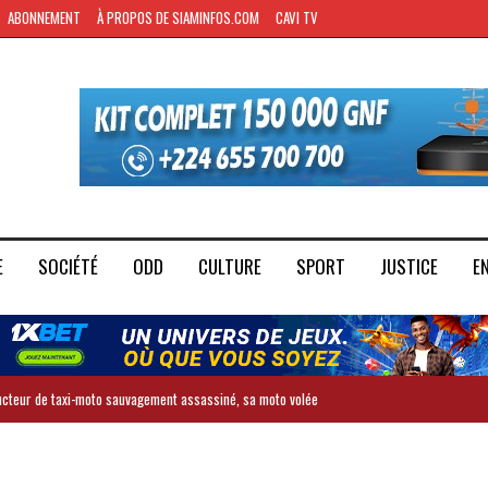
ABONNEMENT
À PROPOS DE SIAMINFOS.COM
CAVI TV
E
SOCIÉTÉ
ODD
CULTURE
SPORT
JUSTICE
E
ducteur de taxi-moto sauvagement assassiné, sa moto volée