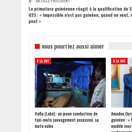
ARTICLE PRÉCÉDENT
La primature guinéenne réagit à la qualification du S
U23 : « Impossible n’est pas guinéen, quand on veut, 
peut »
vous pourriez aussi aimer
À LA UNE
À LA UNE
Hafia (Labé) : un jeune conducteur de
Amadou Oury
taxi-moto sauvagement assassiné, sa
guinéen : « 
moto volée
modèle ivoir