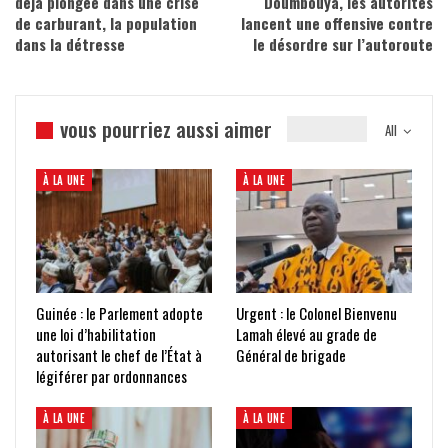
déjà plongée dans une crise
Doumbouya, les autorités
de carburant, la population
lancent une offensive contre
dans la détresse
le désordre sur l’autoroute
vous pourriez aussi aimer
All
À LA UNE
À LA UNE
Guinée : le Parlement adopte
Urgent : le Colonel Bienvenu
une loi d’habilitation
Lamah élevé au grade de
autorisant le chef de l’État à
Général de brigade
légiférer par ordonnances
À LA UNE
À LA UNE