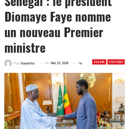
Sénégal : le président
Diomaye Faye nomme
un nouveau Premier
ministre
À LA UNE
POLITIQUE
On
Mai 25, 2026
Par
Siaminfos