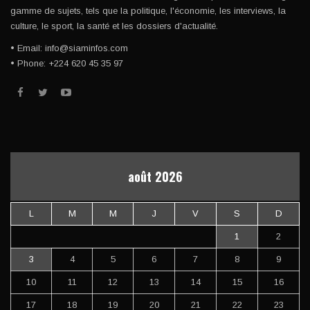
gamme de sujets, tels que la politique, l'économie, les interviews, la
culture, le sport, la santé et les dossiers d'actualité.
• Email: info@siaminfos.com
• Phone: +224 620 45 35 97
août 2026
L
M
M
J
V
S
D
1
2
3
4
5
6
7
8
9
10
11
12
13
14
15
16
17
18
19
20
21
22
23