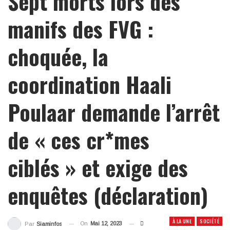
Sept morts lors des
manifs des FVG :
choquée, la
coordination Haali
Poulaar demande l’arrêt
de « ces cr*mes
ciblés » et exige des
enquêtes (déclaration)
À LA UNE
SOCIÉTÉ
On
Mai 12, 2023
Par
Siaminfos