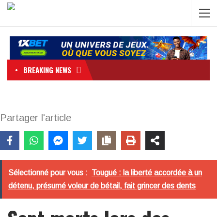
BREAKING NEWS
Partager l'article
Sélectionné pour vous :
Tougué : la liberté accordée à un
détenu, présumé voleur de bétail, fait grincer des dents