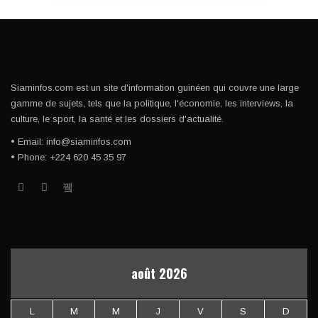
Siaminfos.com est un site d'information guinéen qui couvre une large
gamme de sujets, tels que la politique, l'économie, les interviews, la
culture, le sport, la santé et les dossiers d'actualité.
• Email: info@siaminfos.com
• Phone: +224 620 45 35 97
août 2026
L
M
M
J
V
S
D