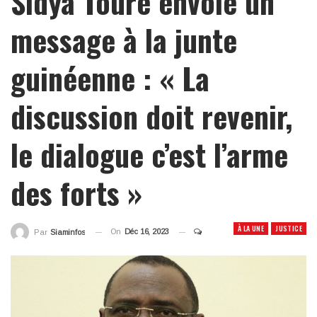
Sidya Touré envoie un
message à la junte
guinéenne : « La
discussion doit revenir,
le dialogue c’est l’arme
des forts »
À LA UNE
JUSTICE
On
Déc 16, 2023
Par
Siaminfos