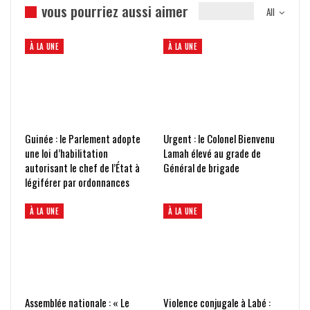
vous pourriez aussi aimer
All
À LA UNE
À LA UNE
Guinée : le Parlement adopte
Urgent : le Colonel Bienvenu
une loi d’habilitation
Lamah élevé au grade de
autorisant le chef de l’État à
Général de brigade
légiférer par ordonnances
À LA UNE
À LA UNE
Assemblée nationale : « Le
Violence conjugale à Labé :