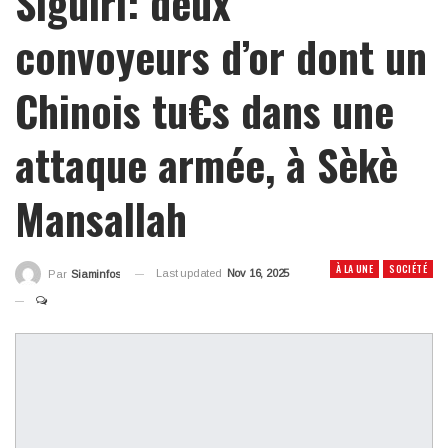
Siguiri: deux
convoyeurs d’or dont un
Chinois tu€s dans une
attaque armée, à Sèkè
Mansallah
À LA UNE
SOCIÉTÉ
Last updated
Nov 16, 2025
Par
Siaminfos