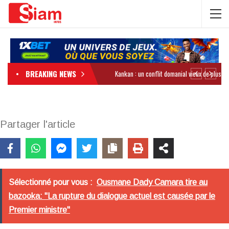
BREAKING NEWS
Partager l'article
Sélectionné pour vous :
Ousmane Dady Camara tire au
bazooka: "La rupture du dialogue actuel est causée par le
Premier ministre"