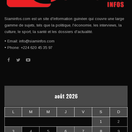
Siaminfos.com est un site d'information guinéen qui couvre une large
gamme de sujets, tels que la politique, l'économie, les interviews, la
culture, le sport, la santé et les dossiers d'actualité.
• Email: info@siaminfos.com
• Phone: +224 620 45 35 97
août 2026
L
M
M
J
V
S
D
1
2
3
4
5
6
7
8
9