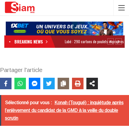
BREAKING NEWS
Partager l'article
Sélectionné pour vous :
Konah (Tougué) : inquiétude après
l’enlèvement du candidat de la GMD à la veille du double
scrutin