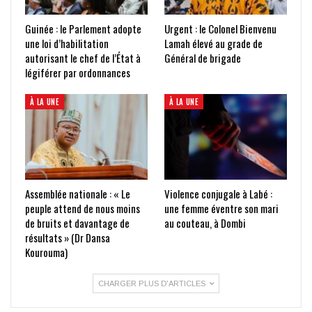
Guinée : le Parlement adopte
Urgent : le Colonel Bienvenu
une loi d’habilitation
Lamah élevé au grade de
autorisant le chef de l’État à
Général de brigade
légiférer par ordonnances
À LA UNE
À LA UNE
Assemblée nationale : « Le
Violence conjugale à Labé :
peuple attend de nous moins
une femme éventre son mari
de bruits et davantage de
au couteau, à Dombi
résultats » (Dr Dansa
Kourouma)
CHARGER PLUS D'ARTICLES