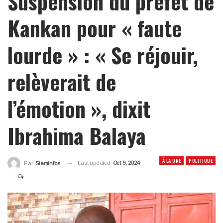
Suspension du préfet de
Kankan pour « faute
lourde » : « Se réjouir,
relèverait de
l’émotion », dixit
Ibrahima Balaya
À LA UNE
POLITIQUE
Last updated
Oct 9, 2024
Par
Siaminfos