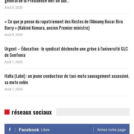
général de la Présidence met fin aux…
Août 8, 2026
« Ce que je pense du rapatriement des Restes de l’Almamy Bocar Biro
Barry » (Kabiné Komara, ancien Premier ministre)
Août 8, 2026
Urgent – Éducation : le syndicat déclenche une grève à l’université GLC
de Sonfonia
Août 7, 2026
Hafia (Labé) : un jeune conducteur de taxi-moto sauvagement assassiné,
sa moto volée
Août 7, 2026
réseaux sociaux
Facebook
Likes
Aimez notre page