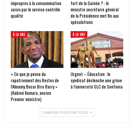
impropres à la consommation
fort de la Guinée ? : le
saisis par le service contrôle
ministre secrétaire général
qualité
de la Présidence met fin aux
spéculations
À LA UNE
À LA UNE
« Ce que je pense du
Urgent – Éducation : le
rapatriement des Restes de
syndicat déclenche une grève
l’Almamy Bocar Biro Barry »
à l’université GLC de Sonfonia
(Kabiné Komara, ancien
Premier ministre)
CHARGER PLUS D'ARTICLES