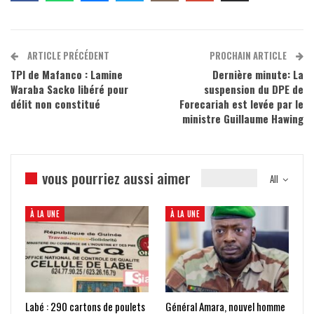
ARTICLE PRÉCÉDENT
PROCHAIN ARTICLE
TPI de Mafanco : Lamine
Dernière minute: La
Waraba Sacko libéré pour
suspension du DPE de
délit non constitué
Forecariah est levée par le
ministre Guillaume Hawing
vous pourriez aussi aimer
All
À LA UNE
À LA UNE
Labé : 290 cartons de poulets
Général Amara, nouvel homme