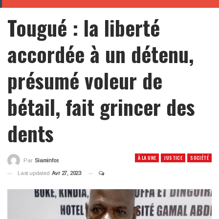
Tougué : la liberté
accordée à un détenu,
présumé voleur de
bétail, fait grincer des
dents
À LA UNE
JUSTICE
SOCIÉTÉ
Par
Siaminfos
Last updated
Avr 27, 2023