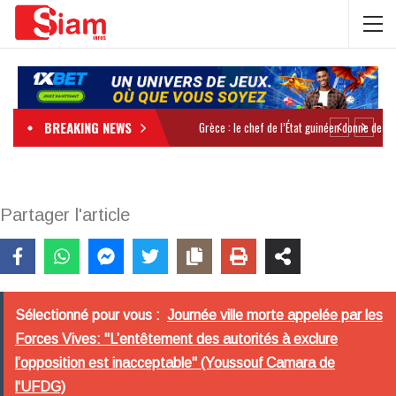
BREAKING NEWS
Partager l'article
Sélectionné pour vous :
Journée ville morte appelée par les
Forces Vives: "L’entêtement des autorités à exclure
l’opposition est inacceptable" (Youssouf Camara de
l'UFDG)