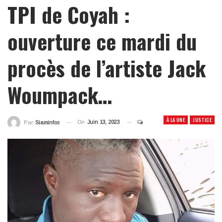
TPI de Coyah :
ouverture ce mardi du
procès de l’artiste Jack
Woumpack…
À LA UNE
JUSTICE
On
Juin 13, 2023
Par
Siaminfos