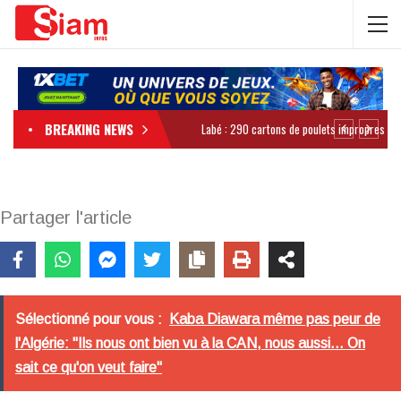
BREAKING NEWS
Partager l'article
Sélectionné pour vous :
Kaba Diawara même pas peur de
l'Algérie: "Ils nous ont bien vu à la CAN, nous aussi... On
sait ce qu'on veut faire"