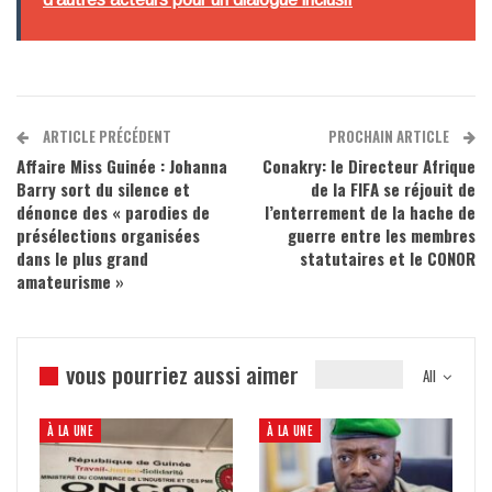
ARTICLE PRÉCÉDENT
PROCHAIN ARTICLE
Affaire Miss Guinée : Johanna
Conakry: le Directeur Afrique
Barry sort du silence et
de la FIFA se réjouit de
dénonce des « parodies de
l’enterrement de la hache de
présélections organisées
guerre entre les membres
dans le plus grand
statutaires et le CONOR
amateurisme »
vous pourriez aussi aimer
All
À LA UNE
À LA UNE