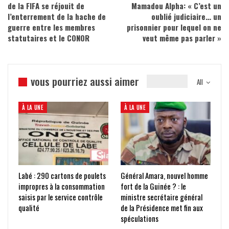
de la FIFA se réjouit de
Mamadou Alpha: « C’est un
l’enterrement de la hache de
oublié judiciaire… un
guerre entre les membres
prisonnier pour lequel on ne
statutaires et le CONOR
veut même pas parler »
vous pourriez aussi aimer
All
À LA UNE
À LA UNE
Labé : 290 cartons de poulets
Général Amara, nouvel homme
impropres à la consommation
fort de la Guinée ? : le
saisis par le service contrôle
ministre secrétaire général
qualité
de la Présidence met fin aux
spéculations