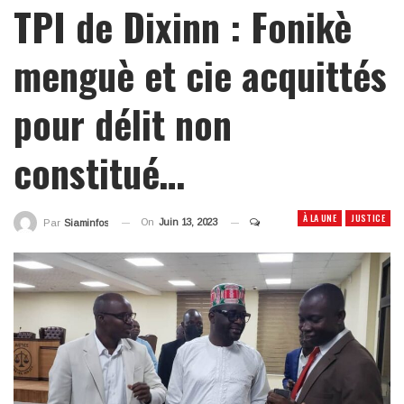
TPI de Dixinn : Fonikè
menguè et cie acquittés
pour délit non
constitué…
À LA UNE
JUSTICE
On
Juin 13, 2023
Par
Siaminfos