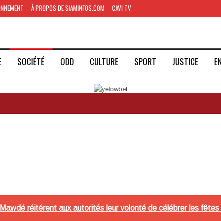
ONNEMENT
À PROPOS DE SIAMINFOS.COM
CAVI TV
E
SOCIÉTÉ
ODD
CULTURE
SPORT
JUSTICE
E
awdé réitérent aux autorités leur volonté de célébrer les fêtes r