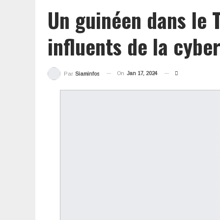
Un guinéen dans le 
influents de la cybe
On
Jan 17, 2024
Par
Siaminfos