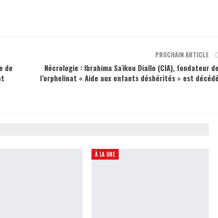
PROCHAIN ARTICLE
e de
Nécrologie : Ibrahima Saïkou Diallo (CIA), fondateur d
nt
l’orphelinat « Aide aux enfants déshérités » est décéd
À LA UNE