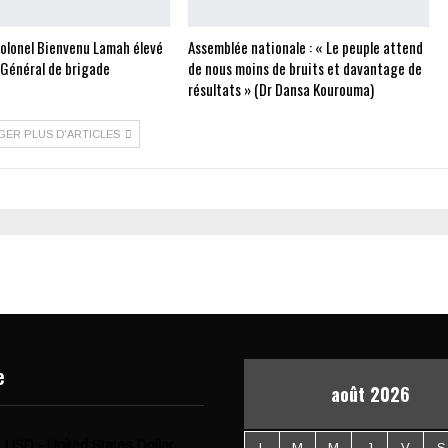
Colonel Bienvenu Lamah élevé
Assemblée nationale : « Le peuple attend
 Général de brigade
de nous moins de bruits et davantage de
résultats » (Dr Dansa Kourouma)
GER PLUS D'ARTICLES
e
août 2026
USD - United States Dollar
L
M
M
J
V
S