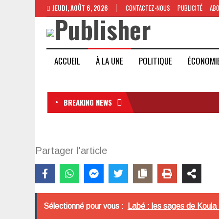
JEUDI, AOÛT 6, 2026
CONTACTEZ-NOUS
PUBLICITÉ
AB
ACCUEIL
À LA UNE
POLITIQUE
ÉCONOMI
BREAKING NEWS
Partager l'article
Sélectionné pour vous :
Labé : les sages de Koula M