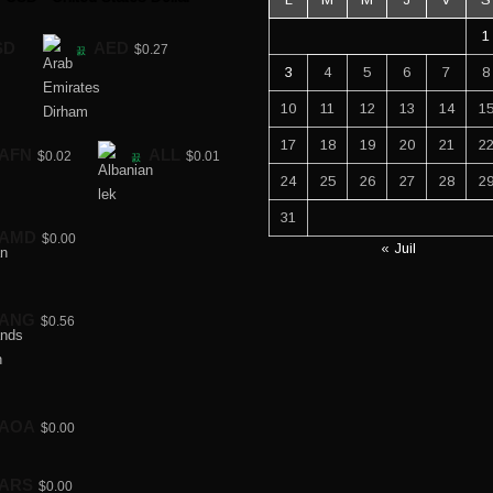
1
SD
AED
$0.27
3
4
5
6
7
8
10
11
12
13
14
1
17
18
19
20
21
2
AFN
ALL
$0.02
$0.01
24
25
26
27
28
2
31
AMD
$0.00
« Juil
ANG
$0.56
AOA
$0.00
ARS
$0.00