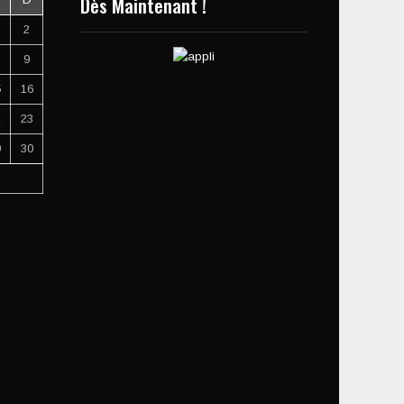
Dès Maintenant !
2
9
5
16
2
23
9
30