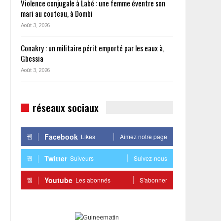
Violence conjugale à Labé : une femme éventre son
mari au couteau, à Dombi
Août 3, 2026
Conakry : un militaire périt emporté par les eaux à,
Gbessia
Août 3, 2026
réseaux sociaux
Facebook
Likes
Aimez notre page
Twitter
Suiveurs
Suivez-nous
Youtube
Les abonnés
S'abonner