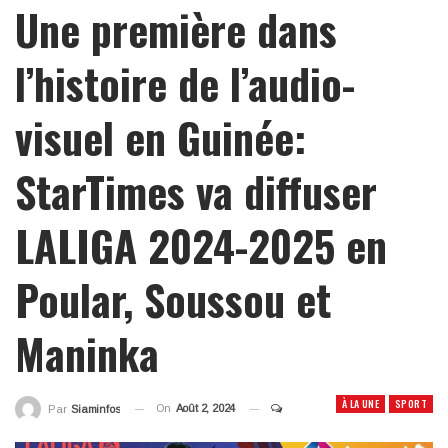
Une première dans
l’histoire de l’audio-
visuel en Guinée:
StarTimes va diffuser
LALIGA 2024-2025 en
Poular, Soussou et
Maninka
À LA UNE
SPORT
On
Août 2, 2024
Par
Siaminfos