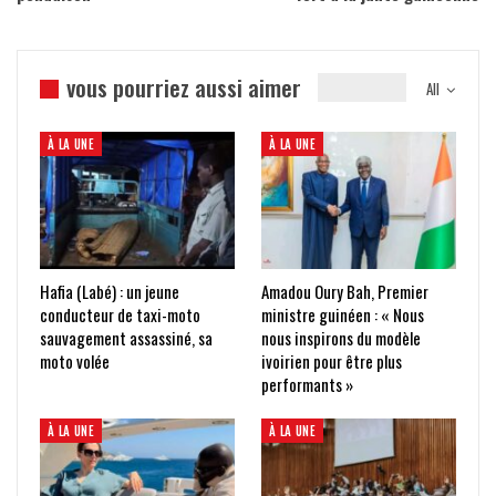
vous pourriez aussi aimer
All
À LA UNE
À LA UNE
Hafia (Labé) : un jeune
Amadou Oury Bah, Premier
conducteur de taxi-moto
ministre guinéen : « Nous
sauvagement assassiné, sa
nous inspirons du modèle
moto volée
ivoirien pour être plus
performants »
À LA UNE
À LA UNE