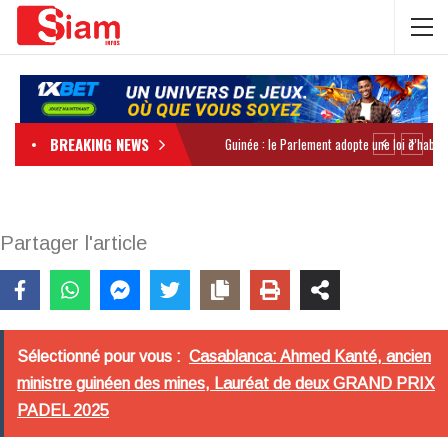
BREAKING NEWS
Partager l'article
Sélectionné pour vous :
Casablanca: Ahmed Kanté, ancien
ministre guinéen des mines, Lauréat de deux GRAND PRIX
PADEL 2025