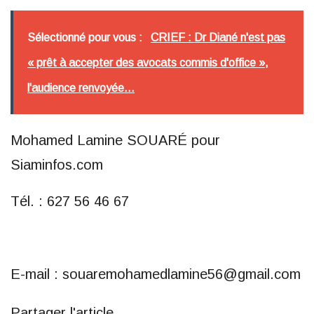
Sélectionné pour vous :
CRIEF : Dr Diané n'est pas
« prêt à accepter des avocats commis d'office »,
l'audience renvoyée...
Mohamed Lamine SOUARÉ pour
Siaminfos.com
Tél. : 627 56 46 67
E-mail : souaremohamedlamine56@gmail.com
Partager l'article