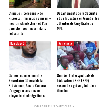
Clinique « coréenne » de
Départements de la Sécurité
Kissosso : immersion dans un «
et de la Justice en Guinée : les
mouroir clandestin » où l’on
attentes de Oury Diallo du
paie cher pour mourir dans
MPL
l’obscurité
Non classé
Non classé
Guinée: nommé ministre
Guinée : l’intersyndicale de
Secrétaire Général de la
l’éducation (SNE-FSPE)
Présidence, Amara Camara
suspend sa grève générale et
s’engage à servir avec
illimitée
« loyauté et abnégation »
CHARGER PLUS D'ARTICLES