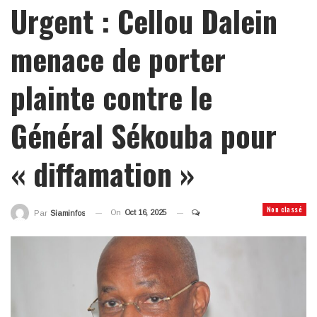
Urgent : Cellou Dalein
menace de porter
plainte contre le
Général Sékouba pour
« diffamation »
Non classé
On
Oct 16, 2025
Par
Siaminfos