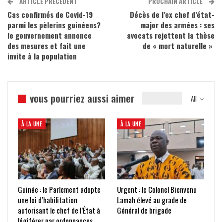
ARTICLE PRÉCÉDENT
PROCHAIN ARTICLE
Cas confirmés de Covid-19
Décès de l’ex chef d’état-
parmi les pèlerins guinéens?
major des armées : ses
le gouvernement annonce
avocats rejettent la thèse
des mesures et fait une
de « mort naturelle »
invite à la population
vous pourriez aussi aimer
All
À LA UNE
À LA UNE
Guinée : le Parlement adopte
Urgent : le Colonel Bienvenu
une loi d’habilitation
Lamah élevé au grade de
autorisant le chef de l’État à
Général de brigade
légiférer par ordonnances