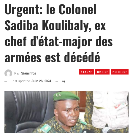
Urgent: le Colonel
Sadiba Koulibaly, ex
chef d’état-major des
armées est décédé
À LA UNE
JUSTICE
POLITIQUE
Par
Siaminfos
Last updated
Juin 26, 2024