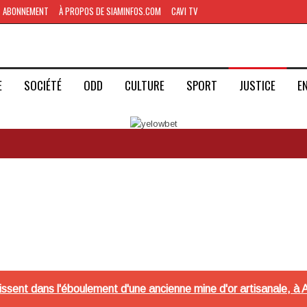
ABONNEMENT
À PROPOS DE SIAMINFOS.COM
CAVI TV
E
SOCIÉTÉ
ODD
CULTURE
SPORT
JUSTICE
E
érissent dans l'éboulement d'une ancienne mine d'or artisanale, à