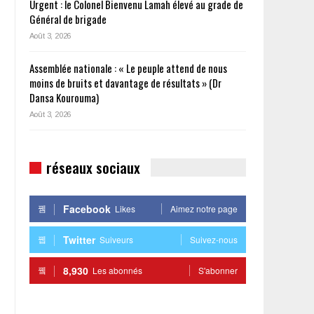
Urgent : le Colonel Bienvenu Lamah élevé au grade de
Général de brigade
Août 3, 2026
Assemblée nationale : « Le peuple attend de nous
moins de bruits et davantage de résultats » (Dr
Dansa Kourouma)
Août 3, 2026
réseaux sociaux
Facebook
Likes
Aimez notre page
Twitter
Suiveurs
Suivez-nous
8,930
Les abonnés
S'abonner