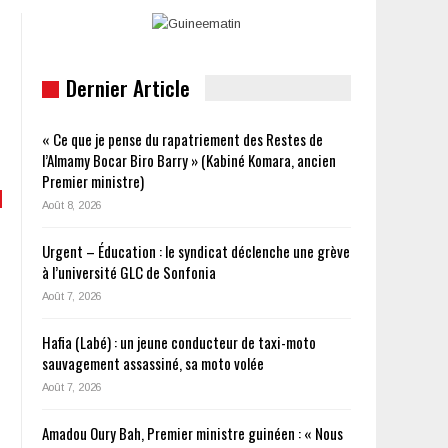
Dernier Article
« Ce que je pense du rapatriement des Restes de
l’Almamy Bocar Biro Barry » (Kabiné Komara, ancien
Premier ministre)
Août 8, 2026
Urgent – Éducation : le syndicat déclenche une grève
à l’université GLC de Sonfonia
Août 7, 2026
Hafia (Labé) : un jeune conducteur de taxi-moto
sauvagement assassiné, sa moto volée
Août 7, 2026
Amadou Oury Bah, Premier ministre guinéen : « Nous