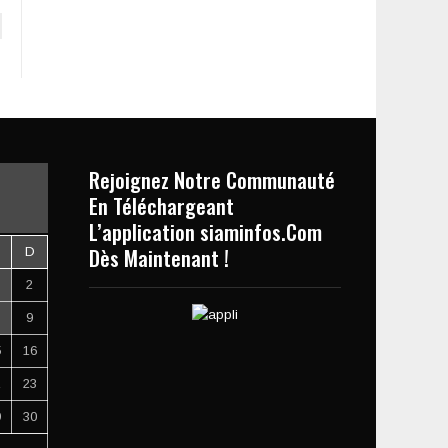
Rejoignez Notre Communauté
En Téléchargeant
L’application siaminfos.Com
Dès Maintenant !
D
2
9
5
16
2
23
9
30