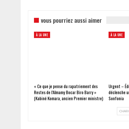
vous pourriez aussi aimer
À LA UNE
À LA UNE
« Ce que je pense du rapatriement des
Urgent – Édu
Restes de l’Almamy Bocar Biro Barry »
déclenche un
(Kabiné Komara, ancien Premier ministre)
Sonfonia
CHAR