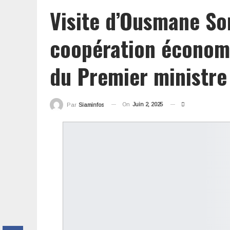
Visite d’Ousmane So
coopération économ
du Premier ministre
On
Juin 2, 2025
Par
Siaminfos