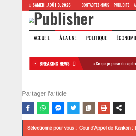
SAMEDI, AOÛT 8, 2026
CONTACTEZ-NOUS
PUBLICITÉ
A
ACCUEIL
À LA UNE
POLITIQUE
ÉCONOMI
BREAKING NEWS
« Ce que je pense du rapatr
Partager l'article
Sélectionné pour vous :
Cour d'Appel de Kankan : 