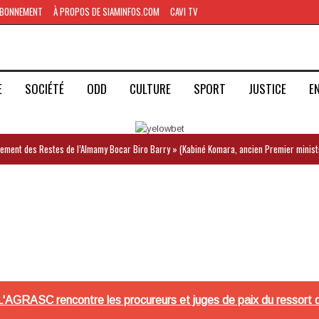
BONNEMENT
À PROPOS DE SIAMINFOS.COM
CAVI TV
E
SOCIÉTÉ
ODD
CULTURE
SPORT
JUSTICE
E
iement des Restes de l’Almamy Bocar Biro Barry » (Kabiné Komara, ancien Premier minist
L'AGRASC rencontre les procureurs et juges de paix du ressort