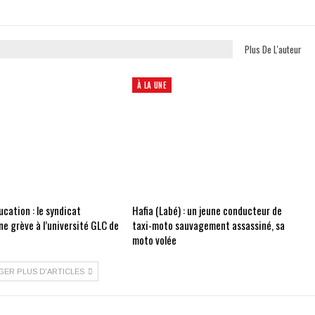
Plus De L'auteur
À LA UNE
cation : le syndicat
Hafia (Labé) : un jeune conducteur de
e grève à l’université GLC de
taxi-moto sauvagement assassiné, sa
moto volée
GER PLUS D'ARTICLES