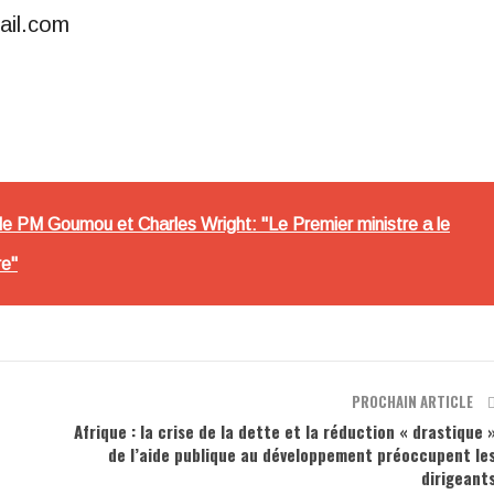
ail.com
le PM Goumou et Charles Wright: "Le Premier ministre a le
re"
PROCHAIN ARTICLE
Afrique : la crise de la dette et la réduction « drastique 
de l’aide publique au développement préoccupent le
dirigeant