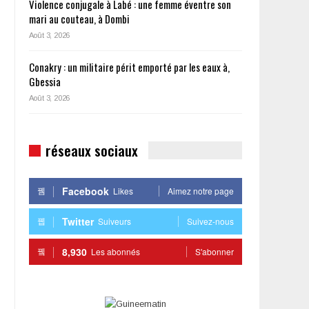
Violence conjugale à Labé : une femme éventre son
mari au couteau, à Dombi
Août 3, 2026
Conakry : un militaire périt emporté par les eaux à,
Gbessia
Août 3, 2026
réseaux sociaux
Facebook
Likes
Aimez notre page
Twitter
Suiveurs
Suivez-nous
8,930
Les abonnés
S'abonner