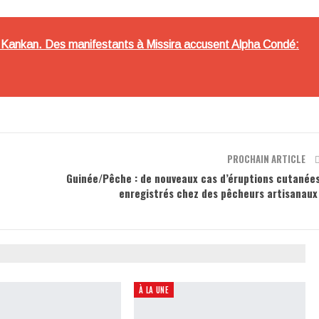
Kankan. Des manifestants à Missira accusent Alpha Condé:
PROCHAIN ARTICLE
Guinée/Pêche : de nouveaux cas d’éruptions cutanée
enregistrés chez des pêcheurs artisanau
À LA UNE