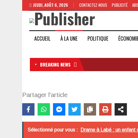
JEUDI, AOÛT 6, 2026
CONTACTEZ-NOUS
PUBLICITÉ
AB
ACCUEIL
À LA UNE
POLITIQUE
ÉCONOMI
BREAKING NEWS
Partager l'article
Sélectionné pour vous :
Drame à Labé : un enfant 