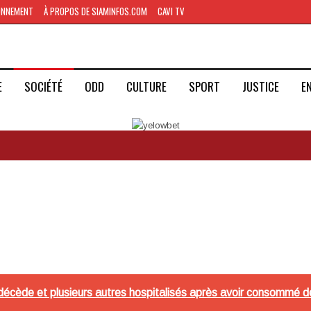
ONNEMENT
À PROPOS DE SIAMINFOS.COM
CAVI TV
E
SOCIÉTÉ
ODD
CULTURE
SPORT
JUSTICE
E
décède et plusieurs autres hospitalisés après avoir consommé d