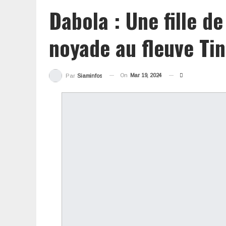
Dabola : Une fille d
noyade au fleuve Ti
On
Mar 19, 2024
Par
Siaminfos