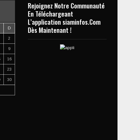
Rejoignez Notre Communauté
En Téléchargeant
L’application siaminfos.Com
Dès Maintenant !
D
2
9
5
16
2
23
9
30