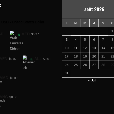
e
août 2026
USD - United States Dollar
L
M
M
J
V
S
1
SD
AED
$0.27
3
4
5
6
7
8
10
11
12
13
14
1
17
18
19
20
21
2
AFN
ALL
$0.02
$0.01
24
25
26
27
28
2
31
AMD
$0.00
« Juil
ANG
$0.56