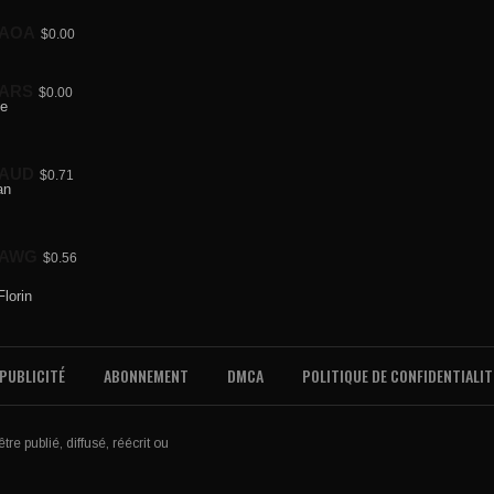
AOA
$0.00
ARS
$0.00
AUD
$0.71
AWG
$0.56
PUBLICITÉ
ABONNEMENT
DMCA
POLITIQUE DE CONFIDENTIALIT
re publié, diffusé, réécrit ou