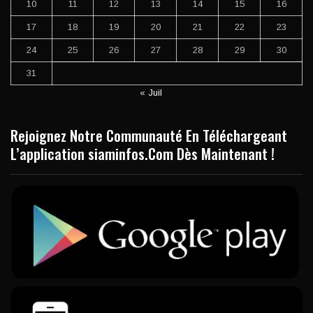
10
11
12
13
14
15
16
17
18
19
20
21
22
23
24
25
26
27
28
29
30
31
« Juil
Rejoignez Notre Communauté En Téléchargeant
L’application siaminfos.Com Dès Maintenant !