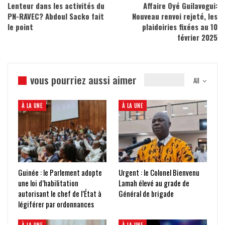
Lenteur dans les activités du
Affaire Oyé Guilavogui:
PN-RAVEC? Abdoul Sacko fait
Nouveau renvoi rejeté, les
le point
plaidoiries fixées au 10
février 2025
vous pourriez aussi aimer
All
À LA UNE
À LA UNE
Guinée : le Parlement adopte
Urgent : le Colonel Bienvenu
une loi d’habilitation
Lamah élevé au grade de
autorisant le chef de l’État à
Général de brigade
légiférer par ordonnances
À LA UNE
À LA UNE