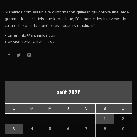
Siaminfos.com est un site d'information guinéen qui couvre une large
gamme de sujets, tels que la politique, l'économie, les interviews, la
culture, le sport, la santé et les dossiers d'actualité.
• Email: info@siaminfos.com
• Phone: +224 620 45 35 97
août 2026
L
M
M
J
V
S
D
1
2
3
4
5
6
7
8
9