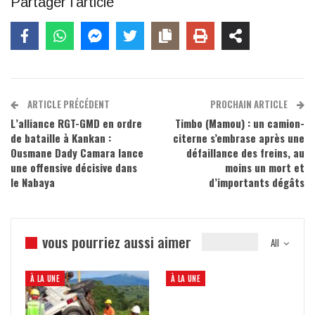
Partager l'article
ARTICLE PRÉCÉDENT
PROCHAIN ARTICLE
L’alliance RGT-GMD en ordre
Timbo (Mamou) : un camion-
de bataille à Kankan :
citerne s’embrase après une
Ousmane Dady Camara lance
défaillance des freins, au
une offensive décisive dans
moins un mort et
le Nabaya
d’importants dégâts
vous pourriez aussi aimer
All
À LA UNE
À LA UNE