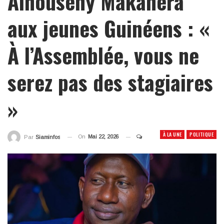
Alhouseny Makanera
aux jeunes Guinéens : «
À l’Assemblée, vous ne
serez pas des stagiaires
»
À LA UNE
POLITIQUE
On
Mai 22, 2026
Par
Siaminfos