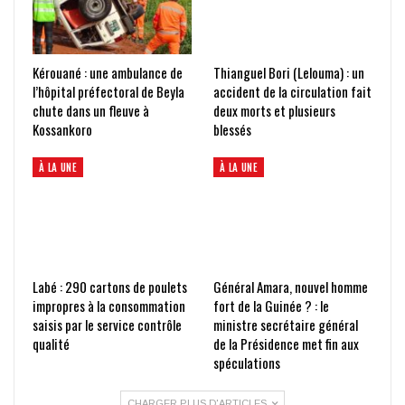
Kérouané : une ambulance de
Thianguel Bori (Lelouma) : un
l’hôpital préfectoral de Beyla
accident de la circulation fait
chute dans un fleuve à
deux morts et plusieurs
Kossankoro
blessés
À LA UNE
À LA UNE
Labé : 290 cartons de poulets
Général Amara, nouvel homme
impropres à la consommation
fort de la Guinée ? : le
saisis par le service contrôle
ministre secrétaire général
qualité
de la Présidence met fin aux
spéculations
CHARGER PLUS D'ARTICLES